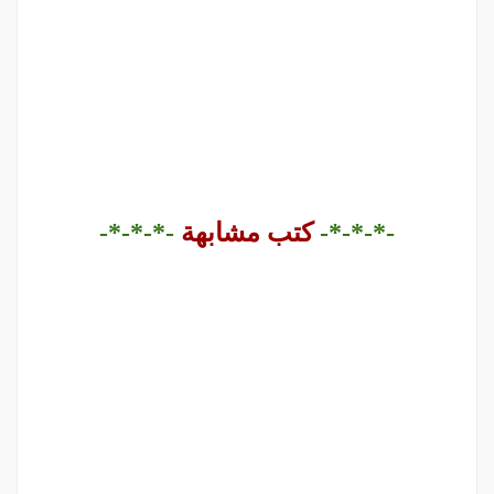
-*-*-*-
كتب مشابهة
-*-*-*-