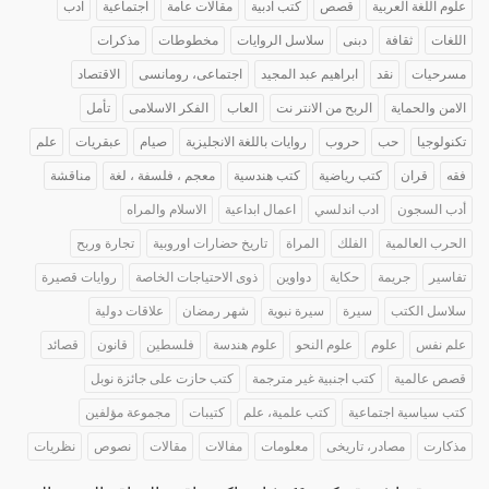
علوم اللغة العربية
قصص
كتب ادبية
مقالات عامة
اجتماعية
ادب
اللغات
ثقافة
دبنى
سلاسل الروايات
مخطوطات
مذكرات
مسرحيات
نقد
ابراهيم عبد المجيد
اجتماعى، رومانسى
الاقتصاد
الامن والحماية
الربح من الانتر نت
العاب
الفكر الاسلامى
تأمل
تكنولوجيا
حب
حروب
روايات باللغة الانجليزية
صيام
عبقريات
علم
فقه
قران
كتب رياضية
كتب هندسية
معجم ، فلسفة ، لغة
مناقشة
أدب السجون
ادب اندلسي
اعمال ابداعية
الاسلام والمراه
الحرب العالمية
الفلك
المراة
تاريخ حضارات اوروبية
تجارة وربح
تفاسير
جريمة
حكاية
دواوين
ذوى الاحتياجات الخاصة
روايات قصيرة
سلاسل الكتب
سيرة
سيرة نبوية
شهر رمضان
علاقات دولية
علم نفس
علوم
علوم النحو
علوم هندسة
فلسطين
قانون
قصائد
قصص عالمية
كتب اجنبية غير مترجمة
كتب حازت على جائزة نوبل
كتب سياسية اجتماعية
كتب علمية، علم
كتيبات
مجموعة مؤلفين
مذكارت
مصادر، تاريخى
معلومات
مفالات
مقالات
نصوص
نظريات