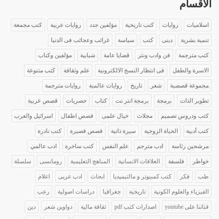
الأقسام
اسلاميات
روايات
كتب تاريخية
مؤلفين جدد
روايات عربية
كتب مجمعة
تنمية بشرية
دينى
كتب
سياسة
غرائب وعجائب فى الدنيا
كتب مترجمة
فن وادب ونثر
قضايا عامة
شبابية
مؤلفين وكتاب
الاسرة والطفل
فى انتظار النسخ الالكترونية
علم وثقافة
كتب متنوعة
مجموعة قصصية
شعر
تاريخ
روايات عالمية
روايات مترجمة
تطوير الذات
برمجة
برمجة انتر نت
كتاب
حصريات
قصص عربية
كتب ودروس تصميم
مجلات
خيال علمى
قصص اطفال
اسرائيل والعرب
كتب أدبية
الحياة الزوجية
سيرة ذاتية
قصص قصيرة
كتب نادرة
مرشحين رئاسة
ادب مترجم
علم النفس
كتب ساخرة
ادب عالمي
خواطر
فلسفة
العلاقات الانسانية
المناهج التعليمية
رومانسى
سلسلة
طب
فكر
كتب كمبيوتر و مالتيميديا
ابحاث
ادب عربى
اعلام
الفيزياء والعلوم الكونية
تاريخية
جغرافيا
دراسات اصولية
رعب
قناتنا على youtube
اصدارات كتب pdf
ثقافة مالية
دواوين شعر
دين