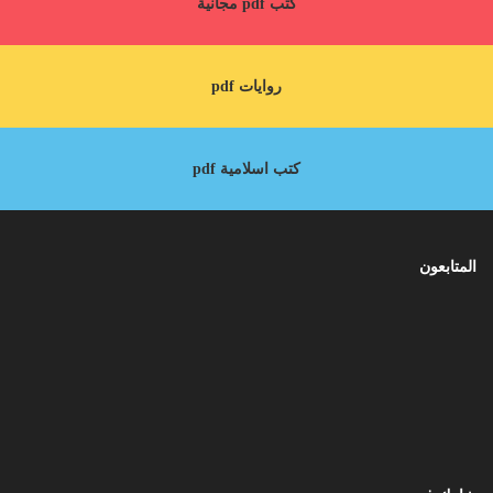
كتب pdf مجانية
روايات pdf
كتب اسلامية pdf
المتابعون