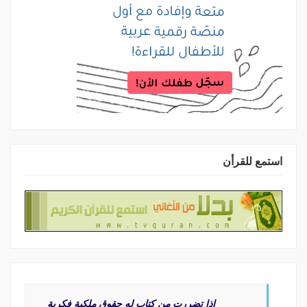
استمع للقرأن
اذا تضررت من كتاب له حقوق ملكية فكرية