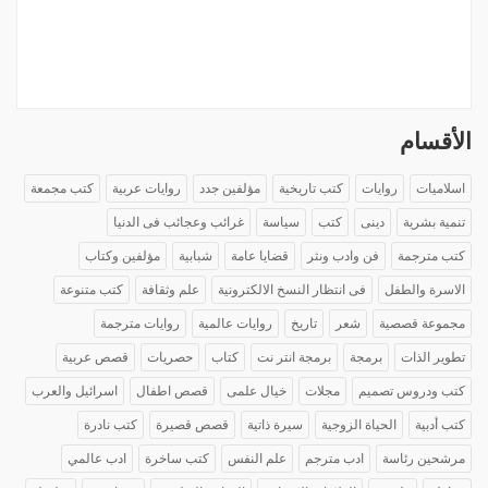
الأقسام
اسلاميات
روايات
كتب تاريخية
مؤلفين جدد
روايات عربية
كتب مجمعة
تنمية بشرية
دينى
كتب
سياسة
غرائب وعجائب فى الدنيا
كتب مترجمة
فن وادب ونثر
قضايا عامة
شبابية
مؤلفين وكتاب
الاسرة والطفل
فى انتظار النسخ الالكترونية
علم وثقافة
كتب متنوعة
مجموعة قصصية
شعر
تاريخ
روايات عالمية
روايات مترجمة
تطوير الذات
برمجة
برمجة انتر نت
كتاب
حصريات
قصص عربية
كتب ودروس تصميم
مجلات
خيال علمى
قصص اطفال
اسرائيل والعرب
كتب أدبية
الحياة الزوجية
سيرة ذاتية
قصص قصيرة
كتب نادرة
مرشحين رئاسة
ادب مترجم
علم النفس
كتب ساخرة
ادب عالمي