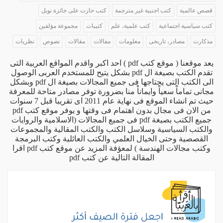
قصص عالمية
كتب اجنبية غير مترجمة
كتب حازت على جائزة نوبل
كتب سياسية اجتماعية
كتب علمية، علم
كتيبات
مجموعة مؤلفين
مذكارت
مصادر، تاريخى
معلومات
مفالات
مقالات
نصوص
نظريات
يعد موقعنا ( موقع كتب pdf ) احد اكبر واقدم المواقع العربية التى
تقدم الكتب بصيغة ال pdf بشكل يتيح للمستخدم العربى الوصول
الى الكتب التى يحتاجها فى جميع المجالات بصيغة ال pdf وبشكل
مجانى تماماْ سعياْ وايماناْ منا بضرورة توفر مصادر متاحة للمعرفة
حيث تم انشاء الموقع فى نهاية عام 2011 اى تقريبا قبل 7 سنوات
من الان فى مجال بدون اهتمام فى وقتها و يوفر موقع كتب pdf
جميع الكتب بصيغة pdf فى جميع المجالات (الاسلامية والروايات
والكتب السياسية وسلاسل الكتب والكتب المقالية والمجموعات
القصصية وحتى الخيال العلمي والكتب العائلية وكتب البرمجة
وكتب مجالات الهندسة ) لمعؤفة المزيد عن موقع كتب pdf اقرا
المقالة التالية
عن كتب pdf