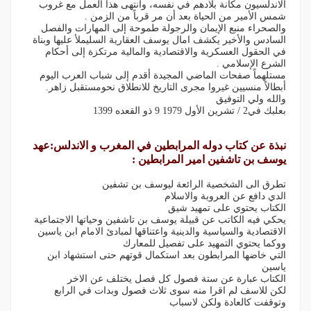
الاندلسيون مكانة بلادهم في نفسه، وانتهى هذا العمل مع غروب
شمس الأمير من الحياة بعد أن مر قرباً من الزمن .
والصحراء منبع الإيمان والرجولة طموحة إلى المهارات والفصل
السادس والأخير يكشف امال يوسف العقارية السليملأ عليها وبناة
في الحقول العسكرية والاقتصادية والمالية مرتكزة إلى أحكام
الشرع الإسلامي .
مستلهماً صفحات الماضي المجيدة أقدم إلى شباب العرب اليوم
أبطالاً منسيين غيروا مجرى التاريخ للانطلاق نحومستقبل زاهر.
والله ولي التوفيق
بعلبك في2 / تشرين الأول 1979 9 ذو القعده 1399
نبذة عن كتاب دوله المرابطين في المغرب و الاندلس:عهد
يوسف بن تاشفين امير المرابطين :
تطرق الى الشخصية الرائعة ليوسف بن تشفين
الدي دافع عن العروبة والاسلام
الكتاب يحتوي على تمهيد شيق
يحكي فيه الكاتب عن قبيلة يوسف بن تاشفين وحياتها الاجتماعية
الاقتصادية والسياسية والدينية واعتناقها لمبادئ الامام ابن ياسين
ووكما يحتوي التمهيد على تفصيل للمعارك
التي خاضها المرابطون بعد استكمال قوتهم حتى استشهاد ابن
ياسين
الكتاب عبارة عن ستة فصول كل فصل يختلف عن الاخر
لكن للاسف لم اقرا منه سوى ثلاث فصول وبدات في الرابع
وتوقفت كالعادة ولكن لاسباب