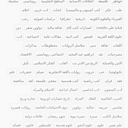
خواطر
فلسفة
العلاقات الانسانية
المناهج التعليمية
رومانسى
سلسلة
طب
فكر
كتب كمبيوتر و مالتيميديا
ابحاث
ادب عربى
اعلام
الفيزياء والعلوم الكونية
تاريخية
جغرافيا
دراسات اصولية
رعب
قناتنا على youtube
اصدارات كتب pdf
ثقافة مالية
دواوين شعر
دين
علوم اللغة العربية
قصص
كتب ادبية
مقالات عامة
اجتماعية
ادب
اللغات
ثقافة
دبنى
سلاسل الروايات
مخطوطات
مذكرات
مسرحيات
نقد
ابراهيم عبد المجيد
اجتماعى، رومانسى
الاقتصاد
الامن والحماية
الربح من الانتر نت
العاب
الفكر الاسلامى
تأمل
تكنولوجيا
حب
حروب
روايات باللغة الانجليزية
صيام
عبقريات
علم
فقه
قران
كتب رياضية
كتب هندسية
معجم ، فلسفة ، لغة
مناقشة
أدب السجون
ادب اندلسي
اعمال ابداعية
الاسلام والمراه
الحرب العالمية
الفلك
المراة
تاريخ حضارات اوروبية
تجارة وربح
تفاسير
جريمة
حكاية
دواوين
ذوى الاحتياجات الخاصة
روايات قصيرة
سلاسل الكتب
سيرة
سيرة نبوية
شهر رمضان
علاقات دولية
علم نفس
علوم
علوم النحو
علوم هندسة
فلسطين
قانون
قصائد