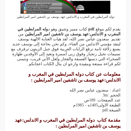
دوله المرابطين في المغرب و الاندلس:عهد يوسف بن تاشفين امير المرابطين
يقدم لكم موقع
pdf
كتاب مميز وشيق وهو د
وله المرابطين في
المغرب و الاندلس:عهد يوسف بن تاشفين امير المرابطين
من
تقديم سعدون عباس نصر الله،
لقد هيات العناية الالهية يوسف
لينقذ مؤمني الاندلس من الفناء، وكم نحن بحاجة إلى يوسف جديد
يصنع زلاقة ثانية ترفع الرايات العربية فوق جبل الزيتون ترفرف مع
نسيمات نخيل زنجبار وفوق ربى أسمرة وتعيد إلى الأوفدين طهارة
الصحراء التي دنسها الفسقة والفجار ولعل الأتي قريب
، ونتمنى
لكم قراءة ممتعة ومفيدة وارجو ان ينال الكتاب اعجابكم.
معلومات عن كتاب دوله المرابطين في المغرب و
الاندلس:عهد يوسف بن تاشفين امير المرابطين :
اعداد : سعدون عباس نصر الله
الحجم :3m
عدد الصفحات: 189ص
الطبعة الاولى1405ه - 1985م
الصيغة:pdf
مقدمة كتاب دوله المرابطين في المغرب و الاندلس:عهد
يوسف بن تاشفين امير المرابطين :