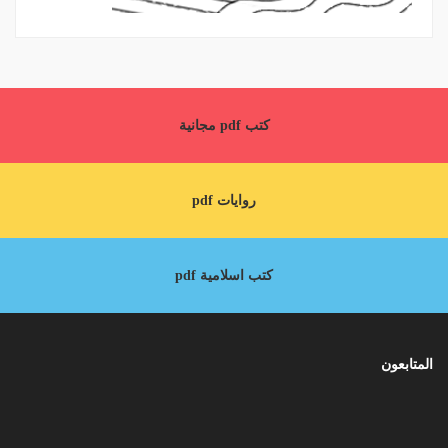
كتب pdf مجانية
روايات pdf
كتب اسلامية pdf
المتابعون