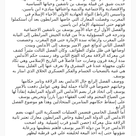
حديث شيق عن قبيلة يوسف بن تاشفين وحياتها السياسية
والاقتصادية والاجتماعية والدينية واعتناقها مبادىء ابن ياسين،
وتأسيس (الرباط) النواة الجهادية الاولى الأحياء الإسلام في
المغرب، وفصلت المعارك التي خاضها المرابطون بعد أن استكملوا
قوتهم حتى استشهاد الإمام ابن ياسين.
والفصل الأول أرخ حياة الأمير يوسف بن تاشفين الاجتماعية
وتدرجه في المسؤولية بدءاً من قيادة الجيش المرابطي إلى النيابة
على المغرب وارتقائه سدة الإمارة حتى فتح المغرب. وخصصت
الفصل الثاني لدوائع عبور الامير يوسف إلى الأندلس وبينت
اوضاعها في ظل ملوك الطوائف. وكان الفصل الثالث مثيراً كشف
عن معركة الزلاقة معركة الفتح الثاني وقد رسمت حكم الأندلس
مدة أربعة قرون وصارت حداً فاصلاً في التاريخ الإسلامي وهي تكاد
تكون مجهولة عندنا في المشرق ولا نعرف عنها إلى القليل بينما
هي غنية بالتضحيات الجسام والفكر العسكري الخلاق الذي امتاز به
يوسف.
ووصف الفصل الرابع حال الاندلس بعد الزلاقة وتامر حكامها
وخيانتهم خصوصاً في لاأثناء حملة ليط وهي عوامل دفعت بالامير
يوسف إلى اتخاذ قرار بضم الأندلس الى الدولة المرابطية إنقاذاً لها
من الضياع المحتم وقد لعب الفقهاء دوراً بارزاً وتحريض يوسف
على إسقاط حكامهم المتامرين المتخاذلين وهذا هو موضوع الفصل
الرابع .
أما الفصل الخامس فتضمن العمليات العسكرية التي انتهت بضم
الاندلس الى الدولة المرابطية وخاض المرابطون معارك تعتبر ثانية
الزلاقة مثل معركة (حصن المدو قرب إشبيلية. وقد اضحت
الأندلس جزءاً من دولة الامير يوسف فاهتم بتنظيمها وبرعاية
شؤونها حتى إنه أخذ البيعة لخليفته علي في قرطبة ليظهر