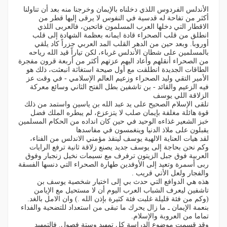
الأندلس الفردوس اللذي دخلناه بالإيمان وخرجنا منه بعد أن تناولنا
أكثر من تفاحة له قدسية في النفوس لا يرقى إليها قطر من
الاقطار التي دخلها العرب المسلمون فاتحين، فالعربى اللذي
انطلق من قلب الصحراء قادة ايمانه بعظمة الشهادة إلى قلب
أوروبا. وبعد حين من الدهر القلب المد العربي جزراً كاد يلقي
بالمسلمين على شطان الأندلس غرباء، لكن تياراً قيد الله رياحه
من الصحراء أنقلهم وأعاد اليهم عزتهم أكثر من أربعة قرون مفجرة
الطاقات الجديدة انطلقت مع أول صيحة استغاثة انبعثت، ذلك هو
الأمير التقي وليد الصحراء وزعيم العالم الإسلامي - في وقت عز
فيه الزعيم والقائد - بن تاشفين بطل الفتح الثاني وسائع معركة
الزلاقة اللي يوسف
تلقى الإسلام الصحيح على يد عبد الله بن ياسين واستمد من ذلك
قوة هائلة مغلفة بإيمان صلب لا يتزعزع، لم يبطره الملك فضل
خبز الشعير غذاءه الوحيد في حين كان انداده من الحكام المسلمين
يقبلون على ملاذ الدنيا وينغمسون في مفاسدها
لقد هيات العناية الالهية يوسف لينقذ مؤمني الاندلس من الفناء،
وكم نحن بحاجة إلى يوسف جديد يصنع زلاقة ثانية ترفع الرايات
العربية فوق جبل الزيتون ترفرف مع نسيمات نخيل زنجبار وفوق
ربى أسمرة وتعيد إلى الأوفدين طهارة الصحراء التي دنسها الفسقة
والفجار ولعل الأتي قريب .
هذه هي الدوافع التي حدث بي إلى اختيار شخصية يوسف بن
تاشفين ليعرف الشباب العرب اليوم أن لا مستحيل مع الإيامن
(وكم من فئة قليلة غلبت فئة كثيرة بإذن الله .) وان الامل بالغد.
بنعمة الإيمان ـ ما زال يحرك ما تبقى من استعداد للتضحية والفداء
تماما من العروبة والإسلام.
وقد قسمت موضوع الدراسة كل تمهيد وستة فصول. فالتمهيد