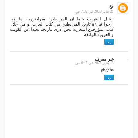
قغ
21 يناير 2020 في 7:02 ص
تبجيل التعريب علما ان المرابطين امبراطورية امازيغية
ارجوا قراءة تاريخ المرابطين من كتب الغرب او من خلال
كتب المؤرخين المغاربة نحن ادرى بتاريخنا بعيدا عن القومية
و العروبة الزائفة
رد
غير معرف
18 يناير 2021 في 6:45 ص
ghghhe
رد