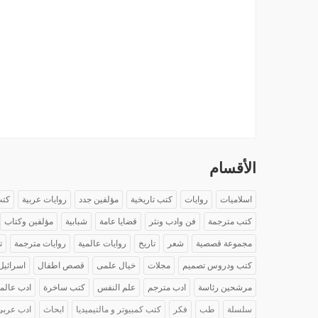
الأقسام
اسلاميات
روايات
كتب تاريخية
مؤلفين جدد
روايات عربية
كتب
كتب مترجمة
فن وادب ونثر
قضايا عامة
شبابية
مؤلفين وكتاب
مجموعة قصصية
شعر
تاريخ
روايات عالمية
روايات مترجمة
ت
كتب ودروس تصميم
مجلات
خيال علمى
قصص اطفال
اسرائيل
مرشحين رئاسة
ادب مترجم
علم النفس
كتب ساخرة
ادب عالم
سلسلة
طب
فكر
كتب كمبيوتر و مالتيميديا
ابحاث
ادب عربى