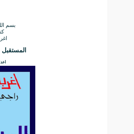
بسم الل
كت
اغر
المستقبل 
اعدا