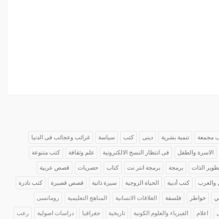
 مجمعة
تنمية بشرية
دينى
كتب
سياسة
غرائب وعجائب فى الدنيا
الاسرة والطفل
فى انتظار النسخ الالكترونية
علم وثقافة
كتب متنوعة
طوير الذات
برمجة
برمجة انتر نت
كتاب
حصريات
قصص عربية
 والعرب
كتب أدبية
الحياة الزوجية
سيرة ذاتية
قصص قصيرة
كتب نادرة
ي
خواطر
فلسفة
العلاقات الانسانية
المناهج التعليمية
رومانسى
اعلام
الفيزياء والعلوم الكونية
تاريخية
جغرافيا
دراسات اصولية
رعب