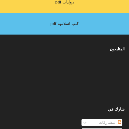
روايات pdf
كتب اسلامية pdf
المتابعون
شارك في
المشاركات