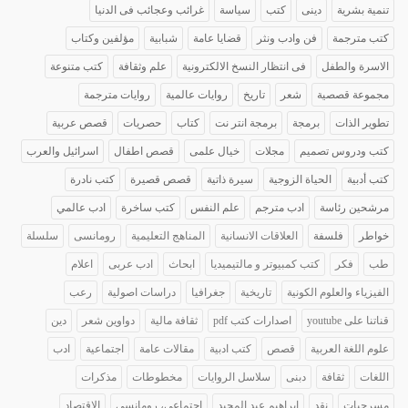
تنمية بشرية
دينى
كتب
سياسة
غرائب وعجائب فى الدنيا
كتب مترجمة
فن وادب ونثر
قضايا عامة
شبابية
مؤلفين وكتاب
الاسرة والطفل
فى انتظار النسخ الالكترونية
علم وثقافة
كتب متنوعة
مجموعة قصصية
شعر
تاريخ
روايات عالمية
روايات مترجمة
تطوير الذات
برمجة
برمجة انتر نت
كتاب
حصريات
قصص عربية
كتب ودروس تصميم
مجلات
خيال علمى
قصص اطفال
اسرائيل والعرب
كتب أدبية
الحياة الزوجية
سيرة ذاتية
قصص قصيرة
كتب نادرة
مرشحين رئاسة
ادب مترجم
علم النفس
كتب ساخرة
ادب عالمي
خواطر
فلسفة
العلاقات الانسانية
المناهج التعليمية
رومانسى
سلسلة
طب
فكر
كتب كمبيوتر و مالتيميديا
ابحاث
ادب عربى
اعلام
الفيزياء والعلوم الكونية
تاريخية
جغرافيا
دراسات اصولية
رعب
قناتنا على youtube
اصدارات كتب pdf
ثقافة مالية
دواوين شعر
دين
علوم اللغة العربية
قصص
كتب ادبية
مقالات عامة
اجتماعية
ادب
اللغات
ثقافة
دبنى
سلاسل الروايات
مخطوطات
مذكرات
مسرحيات
نقد
ابراهيم عبد المجيد
اجتماعى، رومانسى
الاقتصاد