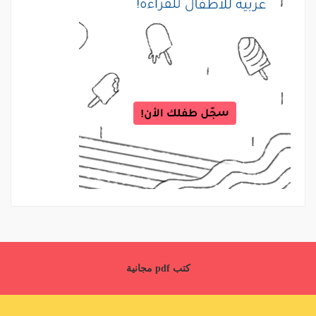
كتب pdf مجانية