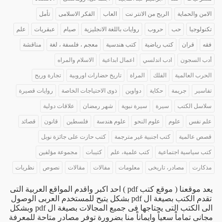
الامن والحماية
الربح من الانتر نت
العاب
الفكر الاسلامى
تأمل
تكنولوجيا
حب
حروب
روايات باللغة الانجليزية
صيام
عبقريات
علم
فقه
قران
كتب رياضية
كتب هندسية
معجم ، فلسفة ، لغة
مناقشة
أدب السجون
ادب اندلسي
اعمال ابداعية
الاسلام والمراه
الحرب العالمية
الفلك
المراة
تاريخ حضارات اوروبية
تجارة وربح
تفاسير
جريمة
حكاية
دواوين
ذوى الاحتياجات الخاصة
روايات قصيرة
سلاسل الكتب
سيرة
سيرة نبوية
شهر رمضان
علاقات دولية
علم نفس
علوم
علوم النحو
علوم هندسة
فلسطين
قانون
قصائد
قصص عالمية
كتب اجنبية غير مترجمة
كتب حازت على جائزة نوبل
كتب سياسية اجتماعية
كتب علمية، علم
كتيبات
مجموعة مؤلفين
مذكارت
مصادر، تاريخى
معلومات
مفالات
مقالات
نصوص
نظريات
يعد موقعنا ( موقع كتب pdf ) احد اكبر واقدم المواقع العربية التى
تقدم الكتب بصيغة ال pdf بشكل يتيح للمستخدم العربى الوصول
الى الكتب التى يحتاجها فى جميع المجالات بصيغة ال pdf وبشكل
مجانى تماماْ سعياْ وايماناْ منا بضرورة توفر مصادر متاحة للمعرفة