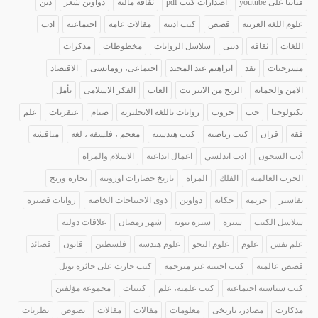
قناتنا على youtube
اصدارات كتب pdf
ثقافة مالية
دواوين شعر
دين
علوم اللغة العربية
قصص
كتب ادبية
مقالات عامة
اجتماعية
ادب
اللغات
ثقافة
دبنى
سلاسل الروايات
مخطوطات
مذكرات
مسرحيات
نقد
ابراهيم عبد المجيد
اجتماعى، رومانسى
الاقتصاد
الامن والحماية
الربح من الانتر نت
العاب
الفكر الاسلامى
تأمل
تكنولوجيا
حب
حروب
روايات باللغة الانجليزية
صيام
عبقريات
علم
فقه
قران
كتب رياضية
كتب هندسية
معجم ، فلسفة ، لغة
مناقشة
أدب السجون
ادب اندلسي
اعمال ابداعية
الاسلام والمراه
الحرب العالمية
الفلك
المراة
تاريخ حضارات اوروبية
تجارة وربح
تفاسير
جريمة
حكاية
دواوين
ذوى الاحتياجات الخاصة
روايات قصيرة
سلاسل الكتب
سيرة
سيرة نبوية
شهر رمضان
علاقات دولية
علم نفس
علوم
علوم النحو
علوم هندسة
فلسطين
قانون
قصائد
قصص عالمية
كتب اجنبية غير مترجمة
كتب حازت على جائزة نوبل
كتب سياسية اجتماعية
كتب علمية، علم
كتيبات
مجموعة مؤلفين
مذكارت
مصادر، تاريخى
معلومات
مفالات
مقالات
نصوص
نظريات