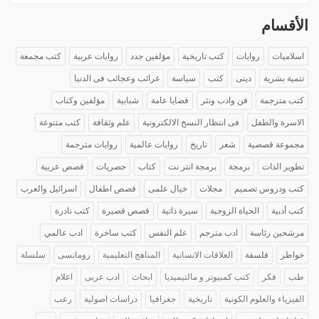
الأقسام
اسلاميات
روايات
كتب تاريخية
مؤلفين جدد
روايات عربية
كتب مجمعة
تنمية بشرية
دينى
كتب
سياسة
غرائب وعجائب فى الدنيا
كتب مترجمة
فن وادب ونثر
قضايا عامة
شبابية
مؤلفين وكتاب
الاسرة والطفل
فى انتظار النسخ الالكترونية
علم وثقافة
كتب متنوعة
مجموعة قصصية
شعر
تاريخ
روايات عالمية
روايات مترجمة
تطوير الذات
برمجة
برمجة انتر نت
كتاب
حصريات
قصص عربية
كتب ودروس تصميم
مجلات
خيال علمى
قصص اطفال
اسرائيل والعرب
كتب أدبية
الحياة الزوجية
سيرة ذاتية
قصص قصيرة
كتب نادرة
مرشحين رئاسة
ادب مترجم
علم النفس
كتب ساخرة
ادب عالمي
خواطر
فلسفة
العلاقات الانسانية
المناهج التعليمية
رومانسى
سلسلة
طب
فكر
كتب كمبيوتر و مالتيميديا
ابحاث
ادب عربى
اعلام
الفيزياء والعلوم الكونية
تاريخية
جغرافيا
دراسات اصولية
رعب