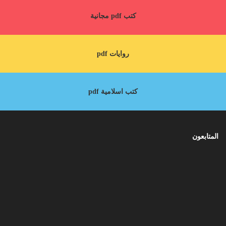
كتب pdf مجانية
روايات pdf
كتب اسلامية pdf
المتابعون