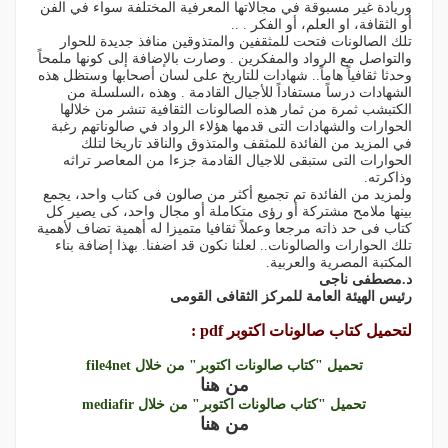
وريادة غير مسبوقة في مجالاتها المعرفية المختلفة سواء في الفن
أو الثقافة، او العلم، أو الفكر . ..
تلك الصالونات فتحت للمثقفين والمتذوقين منافذ جديدة للحوار
والتواصل مع الرواد والمفكرين . وصارت بالإضافة إلى كونها ملمحاً
وحدثا ثقافياً هاماً.. شهادات للتاريخ على لسان أصحابها وستظل هذه
الشهادات درساً مستفاداً للأجيال القادمة . وهذه ،السلسلة من
الكتبشب ثمرة من ثمار هذه الصالونات الثقافية تنشر من خلالها
الحوارات والشهادات التى قدمها هؤلاء الرواد في صالوناتهم رغبة
في المزيد من الفائدة للمثقف والمتذوق والناقد تاريخا لتلك
الحوارات التى ستبقى للاجيال القادمة جزءا من المعاصر تراثه
وذاكرته.
ولمزيد من الفائدة تم تجميع أكثر من صالون فى كتاب واحد، يجمع
بينها ملامح مشتركة أو رؤى متكاملة أو مجال واحد، كى يصير كل
كتاب فى حد ذاته مرجعا وعملاً ثقافيا متميزا له أهمية تضاف لأهمية
تلك الحوارات والصالونات.. لعلنا نكون قد اضفنا. بهذا إضافة بناء
المكتبة المصرية والعربية.
د.مصطفى ناجى
رئيس الهيئة العامة للمركز الثقافى القومى
لتحميل كتاب صالونات اكتوبر pdf :
تحميل "كتاب صالونات اكتوبر" من خلال file4net
من هنا
تحميل "كتاب صالونات اكتوبر" من خلال mediafir
من هنا