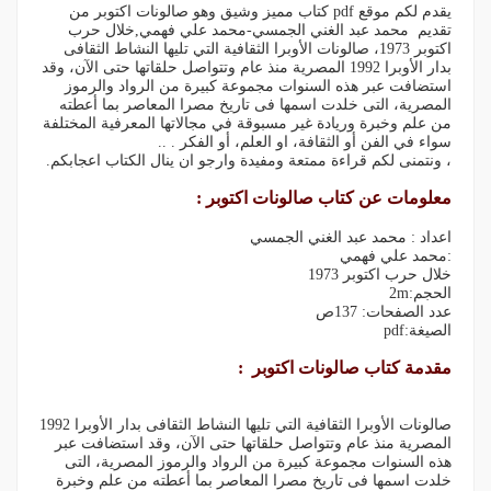
يقدم لكم موقع pdf كتاب مميز وشيق وهو صالونات اكتوبر من
تقديم محمد عبد الغني الجمسي-محمد علي فهمي,خلال حرب
اكتوبر 1973، صالونات الأوبرا الثقافية التي تليها النشاط الثقافى
بدار الأوبرا 1992 المصرية منذ عام وتتواصل حلقاتها حتى الآن، وقد
استضافت عبر هذه السنوات مجموعة كبيرة من الرواد والرموز
المصرية، التى خلدت اسمها فى تاريخ مصرا المعاصر بما أعطته
من علم وخبرة وريادة غير مسبوقة في مجالاتها المعرفية المختلفة
سواء في الفن أو الثقافة، او العلم، أو الفكر . ..
، ونتمنى لكم قراءة ممتعة ومفيدة وارجو ان ينال الكتاب اعجابكم.
معلومات عن كتاب صالونات اكتوبر :
اعداد : محمد عبد الغني الجمسي
:محمد علي فهمي
خلال حرب اكتوبر 1973
الحجم:2m
عدد الصفحات: 137ص
الصيغة:pdf
مقدمة كتاب صالونات اكتوبر :
صالونات الأوبرا الثقافية التي تليها النشاط الثقافى بدار الأوبرا 1992
المصرية منذ عام وتتواصل حلقاتها حتى الآن، وقد استضافت عبر
هذه السنوات مجموعة كبيرة من الرواد والرموز المصرية، التى
خلدت اسمها فى تاريخ مصرا المعاصر بما أعطته من علم وخبرة