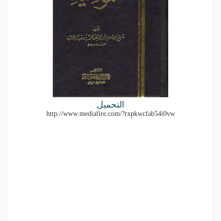
التحميل
http://www.mediafire.com/
?rxpkwcfab54i0vw