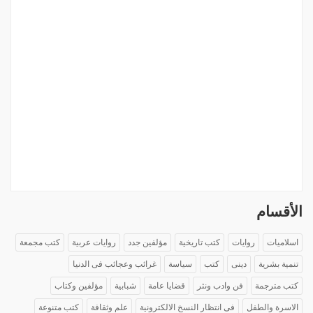
الأقسام
اسلاميات
روايات
كتب تاريخية
مؤلفين جدد
روايات عربية
كتب مجمعة
تنمية بشرية
دينى
كتب
سياسة
غرائب وعجائب فى الدنيا
كتب مترجمة
فن وادب ونثر
قضايا عامة
شبابية
مؤلفين وكتاب
الاسرة والطفل
فى انتظار النسخ الالكترونية
علم وثقافة
كتب متنوعة