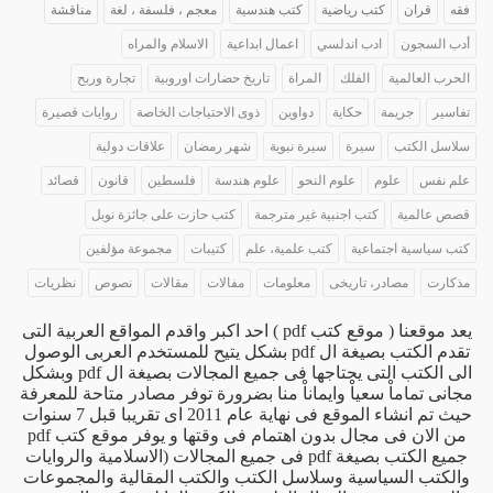
فقه
قران
كتب رياضية
كتب هندسية
معجم ، فلسفة ، لغة
مناقشة
أدب السجون
ادب اندلسي
اعمال ابداعية
الاسلام والمراه
الحرب العالمية
الفلك
المراة
تاريخ حضارات اوروبية
تجارة وربح
تفاسير
جريمة
حكاية
دواوين
ذوى الاحتياجات الخاصة
روايات قصيرة
سلاسل الكتب
سيرة
سيرة نبوية
شهر رمضان
علاقات دولية
علم نفس
علوم
علوم النحو
علوم هندسة
فلسطين
قانون
قصائد
قصص عالمية
كتب اجنبية غير مترجمة
كتب حازت على جائزة نوبل
كتب سياسية اجتماعية
كتب علمية، علم
كتيبات
مجموعة مؤلفين
مذكارت
مصادر، تاريخى
معلومات
مفالات
مقالات
نصوص
نظريات
يعد موقعنا ( موقع كتب pdf ) احد اكبر واقدم المواقع العربية التى
تقدم الكتب بصيغة ال pdf بشكل يتيح للمستخدم العربى الوصول
الى الكتب التى يحتاجها فى جميع المجالات بصيغة ال pdf وبشكل
مجانى تماماْ سعياْ وايماناْ منا بضرورة توفر مصادر متاحة للمعرفة
حيث تم انشاء الموقع فى نهاية عام 2011 اى تقريبا قبل 7 سنوات
من الان فى مجال بدون اهتمام فى وقتها و يوفر موقع كتب pdf
جميع الكتب بصيغة pdf فى جميع المجالات (الاسلامية والروايات
والكتب السياسية وسلاسل الكتب والكتب المقالية والمجموعات