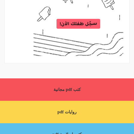
كتب pdf مجانية
روايات pdf