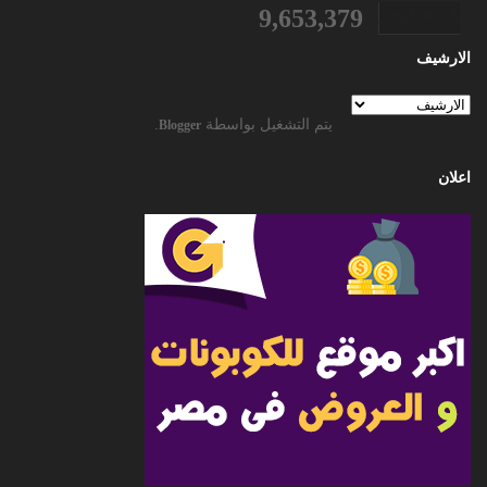
9,653,379
الارشيف
يتم التشغيل بواسطة
.
Blogger
اعلان