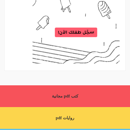
كتب pdf مجانية
روايات pdf