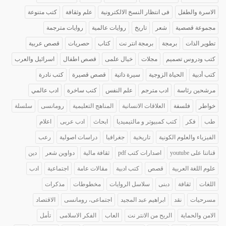
الاسرة والطفل
فى انتظار النسخ الالكترونية
علم وثقافة
كتب متنوعة
مجموعة قصصية
شعر
تاريخ
روايات عالمية
روايات مترجمة
تطوير الذات
برمجة
برمجة انتر نت
كتاب
حصريات
قصص عربية
كتب ودروس تصميم
مجلات
خيال علمى
قصص اطفال
اسرائيل والعرب
كتب أدبية
الحياة الزوجية
سيرة ذاتية
قصص قصيرة
كتب نادرة
مرشحين رئاسة
ادب مترجم
علم النفس
كتب ساخرة
ادب عالمي
خواطر
فلسفة
العلاقات الانسانية
المناهج التعليمية
رومانسى
سلسلة
طب
فكر
كتب كمبيوتر و مالتيميديا
ابحاث
ادب عربى
اعلام
الفيزياء والعلوم الكونية
تاريخية
جغرافيا
دراسات اصولية
رعب
قناتنا على youtube
اصدارات كتب pdf
ثقافة مالية
دواوين شعر
دين
علوم اللغة العربية
قصص
كتب ادبية
مقالات عامة
اجتماعية
ادب
اللغات
ثقافة
دبنى
سلاسل الروايات
مخطوطات
مذكرات
مسرحيات
نقد
ابراهيم عبد المجيد
اجتماعى، رومانسى
الاقتصاد
الامن والحماية
الربح من الانتر نت
العاب
الفكر الاسلامى
تأمل