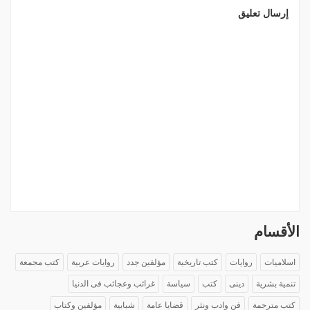
إرسال تعليق
الأقسام
اسلاميات
روايات
كتب تاريخية
مؤلفين جدد
روايات عربية
كتب مجمعة
تنمية بشرية
دينى
كتب
سياسة
غرائب وعجائب فى الدنيا
كتب مترجمة
فن وادب ونثر
قضايا عامة
شبابية
مؤلفين وكتاب