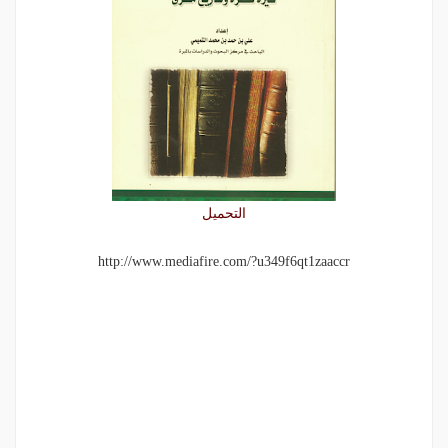
التحميل
http://www.mediafire.com/
?u349f6qt1zaaccr