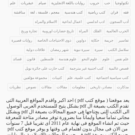
تكنولوجيا
حب
حروب
روايات باللغة الانجليزية
صيام
عبقريات
علم
فقه
قران
كتب رياضية
كتب هندسية
معجم ، فلسفة ، لغة
مناقشة
أدب السجون
ادب اندلسي
اعمال ابداعية
الاسلام والمراه
الحرب العالمية
الفلك
المراة
تاريخ حضارات اوروبية
تجارة وربح
تفاسير
جريمة
حكاية
دواوين
ذوى الاحتياجات الخاصة
روايات قصيرة
سلاسل الكتب
سيرة
سيرة نبوية
شهر رمضان
علاقات دولية
علم نفس
علوم
علوم النحو
علوم هندسة
فلسطين
قانون
قصائد
قصص عالمية
كتب اجنبية غير مترجمة
كتب حازت على جائزة نوبل
كتب سياسية اجتماعية
كتب علمية، علم
كتيبات
مجموعة مؤلفين
مذكارت
مصادر، تاريخى
معلومات
مفالات
مقالات
نصوص
نظريات
يعد موقعنا ( موقع كتب pdf ) احد اكبر واقدم المواقع العربية التى
تقدم الكتب بصيغة ال pdf بشكل يتيح للمستخدم العربى الوصول
الى الكتب التى يحتاجها فى جميع المجالات بصيغة ال pdf وبشكل
مجانى تماماْ سعياْ وايماناْ منا بضرورة توفر مصادر متاحة للمعرفة
حيث تم انشاء الموقع فى نهاية عام 2011 اى تقريبا قبل 7 سنوات
من الان فى مجال بدون اهتمام فى وقتها و يوفر موقع كتب pdf
جميع الكتب بصيغة pdf فى جميع المجالات (الاسلامية والروايات