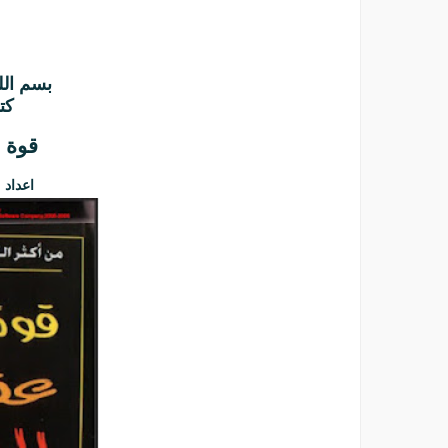
بسم الل
كت
قوة 
اعداد 