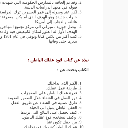
وقد تم إلحاقه بالمدارس الحكومية التي شهدت تفو
قبوله في معهد الدراسات الدينية.
لكن عند وصوله إلى عمر العشرين ترك الدراسة 
خبرات جديدة وهو الهدف الذي لم يكن بمقدرتة تح
عائلته والذهاب إلى أمريكا.
وصل جوزيف ميرفي الى مركز تجميع المهاجرين
الهدف الأول له العثور لمكان لكىيعيش فيه وقا
كتب 
يديرها حتى وفاتها
نبذة عن كتاب قوة عقلك الباطن :
الكتاب يتحدث عن :
الكنز الذى بداخلك.
طريقة عمل عقلك.
قدرة عقلك الباطن على المعجزات .
دور العقل فى الشفاء خلال العصور القديمة.
طرق عملية فى الشفاء عن طريق العقل.
العقل الباطن يميل الى الحياة.
كيف تحصل على النتائج التى تريدها.
وكيف نستخدم قوة عقلك الباطن.
من حقك تكون غنياً.
عقلك الباطن كشريك فى نجاحك.