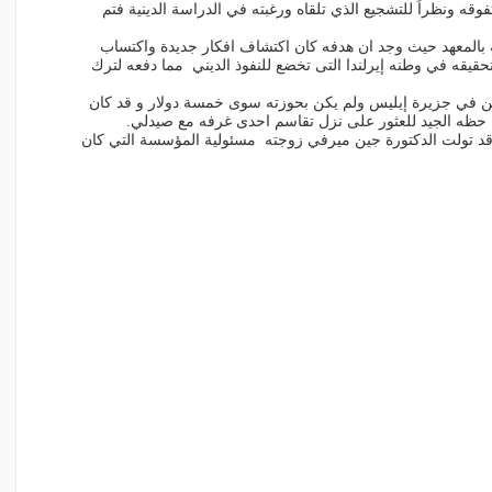
قه ونظراً للتشجيع الذي تلقاه ورغبته في الدراسة الدينية فتم
بالمعهد حيث وجد ان هدفه كان اكتشاف افكار جديدة واكتساب
قيقه في وطنه إيرلندا التى تخضع للنفوذ الديني مما دفعه لترك
 في جزيرة إيليس ولم يكن بحوزته سوى خمسة دولار و قد كان
ده حظه الجيد للعثور على نزل تقاسم احدى غرفه مع صيدلي.
أكثر من ثلاثين كتابا وتوفي في عام 1981 وقد تولت الدكتورة جين ميرفي زوجته مسئولية المؤسسة التي كان