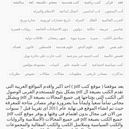
فقه
قران
كتب رياضية
كتب هندسية
معجم ، فلسفة ، لغة
مناقشة
أدب السجون
ادب اندلسي
اعمال ابداعية
الاسلام والمراه
الحرب العالمية
الفلك
المراة
تاريخ حضارات اوروبية
تجارة وربح
تفاسير
جريمة
حكاية
دواوين
ذوى الاحتياجات الخاصة
روايات قصيرة
سلاسل الكتب
سيرة
سيرة نبوية
شهر رمضان
علاقات دولية
علم نفس
علوم
علوم النحو
علوم هندسة
فلسطين
قانون
قصائد
قصص عالمية
كتب اجنبية غير مترجمة
كتب حازت على جائزة نوبل
كتب سياسية اجتماعية
كتب علمية، علم
كتيبات
مجموعة مؤلفين
مذكارت
مصادر، تاريخى
معلومات
مفالات
مقالات
نصوص
نظريات
يعد موقعنا ( موقع كتب pdf ) احد اكبر واقدم المواقع العربية التى
تقدم الكتب بصيغة ال pdf بشكل يتيح للمستخدم العربى الوصول
الى الكتب التى يحتاجها فى جميع المجالات بصيغة ال pdf وبشكل
مجانى تماماْ سعياْ وايماناْ منا بضرورة توفر مصادر متاحة للمعرفة
حيث تم انشاء الموقع فى نهاية عام 2011 اى تقريبا قبل 7 سنوات
من الان فى مجال بدون اهتمام فى وقتها و يوفر موقع كتب pdf
جميع الكتب بصيغة pdf فى جميع المجالات (الاسلامية والروايات
والكتب السياسية وسلاسل الكتب والكتب المقالية والمجموعات