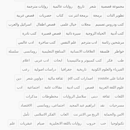
مجموعة قصصية
شعر
تاريخ
روايات عالمية
روايات مترجمة
تطوير الذات
برمجة
برمجة انتر نت
كتاب
حصريات
قصص عربية
كتب ودروس تصميم
مجلات
خيال علمى
قصص اطفال
اسرائيل والعرب
كتب أدبية
الحياة الزوجية
سيرة ذاتية
قصص قصيرة
كتب نادرة
مرشحين رئاسة
ادب مترجم
علم النفس
كتب ساخرة
ادب عالمي
خواطر
فلسفة
العلاقات الانسانية
المناهج التعليمية
رومانسى
سلسلة
طب
فكر
كتب كمبيوتر و مالتيميديا
ابحاث
ادب عربى
اعلام
الفيزياء والعلوم الكونية
تاريخية
جغرافيا
دراسات اصولية
رعب
قناتنا على youtube
اصدارات كتب pdf
ثقافة مالية
دواوين شعر
دين
علوم اللغة العربية
قصص
كتب ادبية
مقالات عامة
اجتماعية
ادب
اللغات
ثقافة
دبنى
سلاسل الروايات
مخطوطات
مذكرات
مسرحيات
نقد
ابراهيم عبد المجيد
اجتماعى، رومانسى
الاقتصاد
الامن والحماية
الربح من الانتر نت
العاب
الفكر الاسلامى
تأمل
تكنولوجيا
حب
حروب
روايات باللغة الانجليزية
صيام
عبقريات
علم