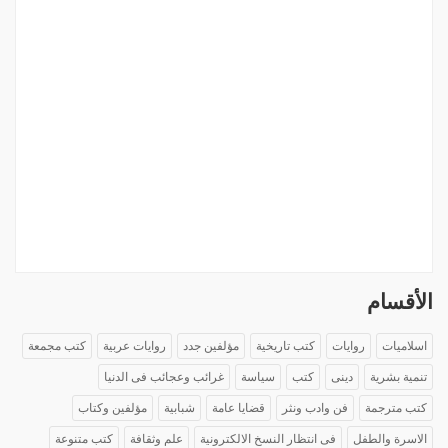
الأقسام
اسلاميات
روايات
كتب تاريخية
مؤلفين جدد
روايات عربية
كتب مجمعة
تنمية بشرية
دينى
كتب
سياسة
غرائب وعجائب فى الدنيا
كتب مترجمة
فن وادب ونثر
قضايا عامة
شبابية
مؤلفين وكتاب
الاسرة والطفل
فى انتظار النسخ الالكترونية
علم وثقافة
كتب متنوعة