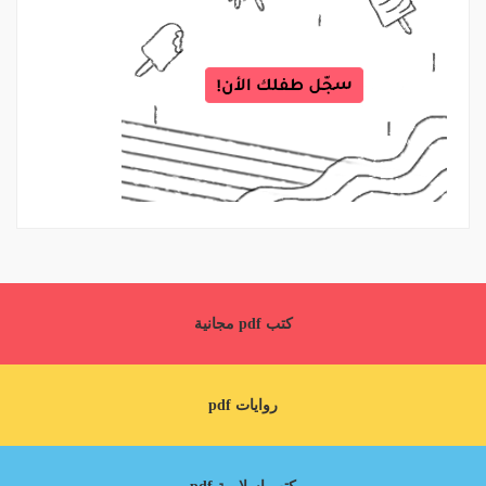
كتب pdf مجانية
روايات pdf