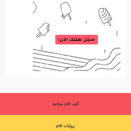
كتب pdf مجانية
روايات pdf