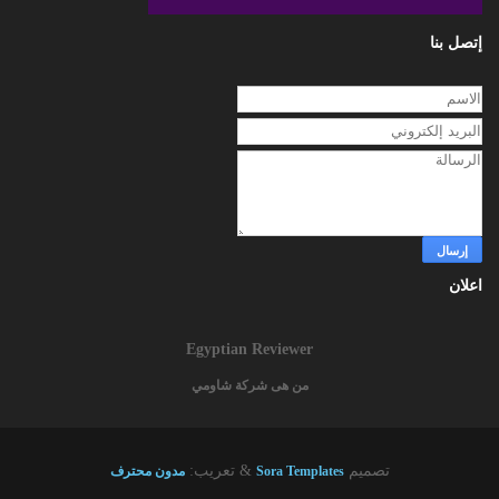
إتصل بنا
اعلان
Egyptian Reviewer
من هى شركة شاومي
تصميم
& تعريب:
Sora Templates
مدون محترف