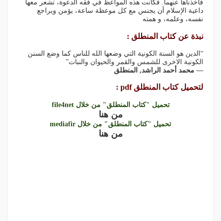
فأخذناها عنهما. فكانت هذه المواعظ في فقه الدعوة، تشعر معها
داعية الإسلام أن يجنس مع كل موعظة ساعة، يؤمن ويراجع
نفسه، وعلمه، و همته
نبذة عن كتاب المنطلق :
“الدين هو السنة الكونية التي وضعها الله للناس كما وضع السنن
الكونية الاخرى للشمس والقمر والحيوان والنبات”
― محمد أحمد الراشد, المنطلق
لتحميل كتاب المنطلق pdf :
تحميل "كتاب المنطلق" من خلال file4net
من هنا
تحميل "كتاب المنطلق" من خلال mediafir
من هنا