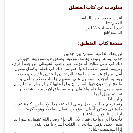
معلومات عن كتاب المنطلق :
اعداد :محمد أحمد الراشد
الحجم:1m
عدد الصفحات: 133ص
الصيغة:pdf
مقدمة كتاب المنطلق :
لن ينفك الداعية المؤمن بين جذبين:
جذب إيمانه، ونيته، وهمته، ووعيه، وشعوره بمسؤوليته، فهو من
ذلك في عمل صالح، أو عزمه خير وجنب الشيطان من جهة أخرى،
وتزييته الفتور، وحب الدنيا، فهو من ذلك في غفلة، وكسل وطول
أمل، وتراخ عن تعلم ما وهذا التردد بين الجذبين قديم لا ينقطع،
ويسبية، أوجب المؤمنون على أنفسهم جلسات تفكر و تأمل و
تناصح، يتفقدون فيها النفس أن يطرأ عليها كبر أو بطر، والقلب أن
يعتوره ميل، والعلم والايمان أو يتلبسا باقران يزيد بن شفة، أو
تفريتة يهمل أمرا
و ارشادا
وقد ترجم معاذ بن جبل رضي الله عنه هذا الإحساس بكلمة عدت
مادة في دستور أجيال المؤمنين، فقال لصاحبه وهو يذكره:
اجلس بنا نؤمن ساعة)).
فأخذها ابن رواحة، فقال لأبي الدرداء رضي الله عنهما، و شو آخذ
بيدة: (تعني نؤمن ساعة، إن القلب أسرع با من القدر
إذا استجمعت غليانا)