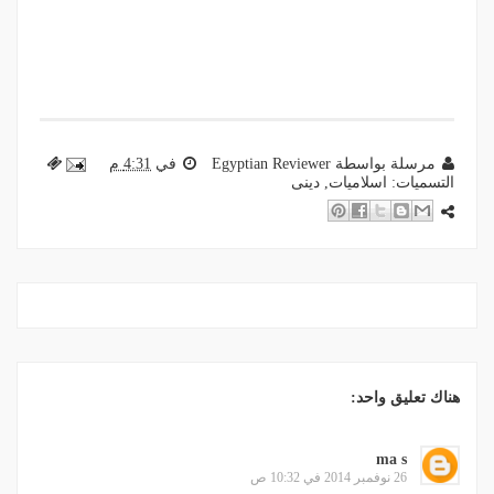
مرسلة بواسطة
Egyptian Reviewer
في
4:31 م
التسميات:
اسلاميات
,
دينى
هناك تعليق واحد:
ma s
26 نوفمبر 2014 في 10:32 ص