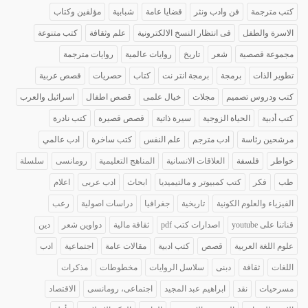
كتب مترجمة
فن وادب ونثر
قضايا عامة
شبابية
مؤلفين وكتاب
الاسرة والطفل
فى انتظار النسخ الالكترونية
علم وثقافة
كتب متنوعة
مجموعة قصصية
شعر
تاريخ
روايات عالمية
روايات مترجمة
تطوير الذات
برمجة
برمجة انتر نت
كتاب
حصريات
قصص عربية
كتب ودروس تصميم
مجلات
خيال علمى
قصص اطفال
اسرائيل والعرب
كتب أدبية
الحياة الزوجية
سيرة ذاتية
قصص قصيرة
كتب نادرة
مرشحين رئاسة
ادب مترجم
علم النفس
كتب ساخرة
ادب عالمي
خواطر
فلسفة
العلاقات الانسانية
المناهج التعليمية
رومانسى
سلسلة
طب
فكر
كتب كمبيوتر و مالتيميديا
ابحاث
ادب عربى
اعلام
الفيزياء والعلوم الكونية
تاريخية
جغرافيا
دراسات اصولية
رعب
قناتنا على youtube
اصدارات كتب pdf
ثقافة مالية
دواوين شعر
دين
علوم اللغة العربية
قصص
كتب ادبية
مقالات عامة
اجتماعية
ادب
اللغات
ثقافة
دبنى
سلاسل الروايات
مخطوطات
مذكرات
مسرحيات
نقد
ابراهيم عبد المجيد
اجتماعى، رومانسى
الاقتصاد