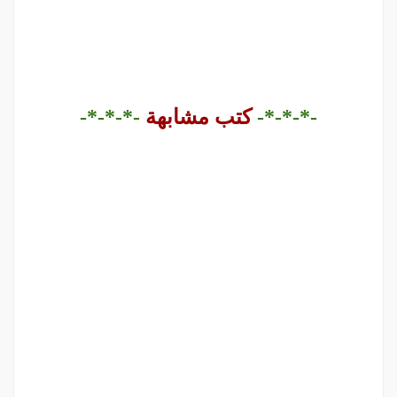
-*-*-*-
كتب مشابهة
-*-*-*-