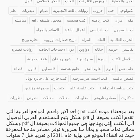
الامن والحماية
الربح من الانتر نت
العاب
الفكر الاسلامى
تأمل
تكنولوجيا
حب
حروب
روايات باللغة الانجليزية
صيام
عبقريات
علم
فقه
قران
كتب رياضية
كتب هندسية
معجم ، فلسفة ، لغة
مناقشة
أدب السجون
ادب اندلسي
اعمال ابداعية
الاسلام والمراه
الحرب العالمية
الفلك
المراة
تاريخ حضارات اوروبية
تجارة وربح
تفاسير
جريمة
حكاية
دواوين
ذوى الاحتياجات الخاصة
روايات قصيرة
سلاسل الكتب
سيرة
سيرة نبوية
شهر رمضان
علاقات دولية
علم نفس
علوم
علوم النحو
علوم هندسة
فلسطين
قانون
قصائد
قصص عالمية
كتب اجنبية غير مترجمة
كتب حازت على جائزة نوبل
كتب سياسية اجتماعية
كتب علمية، علم
كتيبات
مجموعة مؤلفين
مذكارت
مصادر، تاريخى
معلومات
مفالات
مقالات
نصوص
نظريات
يعد موقعنا ( موقع كتب pdf ) احد اكبر واقدم المواقع العربية التى
تقدم الكتب بصيغة ال pdf بشكل يتيح للمستخدم العربى الوصول
الى الكتب التى يحتاجها فى جميع المجالات بصيغة ال pdf وبشكل
مجانى تماماْ سعياْ وايماناْ منا بضرورة توفر مصادر متاحة للمعرفة
حيث تم انشاء الموقع فى نهاية عام 2011 اى تقريبا قبل 7 سنوات