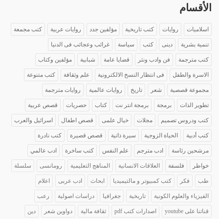
الأقسام
اسلاميات
روايات
كتب تاريخية
مؤلفين جدد
روايات عربية
كتب مجمعة
تنمية بشرية
دينى
كتب
سياسة
غرائب وعجائب فى الدنيا
كتب مترجمة
فن وادب ونثر
قضايا عامة
شبابية
مؤلفين وكتاب
الاسرة والطفل
فى انتظار النسخ الالكترونية
علم وثقافة
كتب متنوعة
مجموعة قصصية
شعر
تاريخ
روايات عالمية
روايات مترجمة
تطوير الذات
برمجة
برمجة انتر نت
كتاب
حصريات
قصص عربية
كتب ودروس تصميم
مجلات
خيال علمى
قصص اطفال
اسرائيل والعرب
كتب أدبية
الحياة الزوجية
سيرة ذاتية
قصص قصيرة
كتب نادرة
مرشحين رئاسة
ادب مترجم
علم النفس
كتب ساخرة
ادب عالمي
خواطر
فلسفة
العلاقات الانسانية
المناهج التعليمية
رومانسى
سلسلة
طب
فكر
كتب كمبيوتر و مالتيميديا
ابحاث
ادب عربى
اعلام
الفيزياء والعلوم الكونية
تاريخية
جغرافيا
دراسات اصولية
رعب
قناتنا على youtube
اصدارات كتب pdf
ثقافة مالية
دواوين شعر
دين