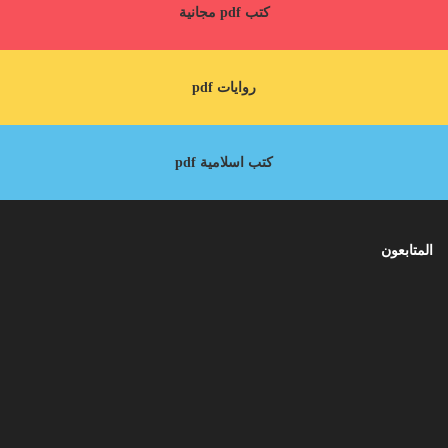
كتب pdf مجانية
روايات pdf
كتب اسلامية pdf
المتابعون