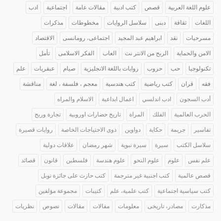
علوم اللغة العربية
قصص
كتب ادبية
مقالات عامة
اجتماعية
ادب
اللغات
ثقافة
دبنى
سلاسل الروايات
مخطوطات
مذكرات
مسرحيات
نقد
ابراهيم عبد المجيد
اجتماعى، رومانسى
الاقتصاد
الامن والحماية
الربح من الانتر نت
العاب
الفكر الاسلامى
تأمل
تكنولوجيا
حب
حروب
روايات باللغة الانجليزية
صيام
عبقريات
علم
فقه
قران
كتب رياضية
كتب هندسية
معجم ، فلسفة ، لغة
مناقشة
أدب السجون
ادب اندلسي
اعمال ابداعية
الاسلام والمراه
الحرب العالمية
الفلك
المراة
تاريخ حضارات اوروبية
تجارة وربح
تفاسير
جريمة
حكاية
دواوين
ذوى الاحتياجات الخاصة
روايات قصيرة
سلاسل الكتب
سيرة
سيرة نبوية
شهر رمضان
علاقات دولية
علم نفس
علوم
علوم النحو
علوم هندسة
فلسطين
قانون
قصائد
قصص عالمية
كتب اجنبية غير مترجمة
كتب حازت على جائزة نوبل
كتب سياسية اجتماعية
كتب علمية، علم
كتيبات
مجموعة مؤلفين
مذكارت
مصادر، تاريخى
معلومات
مفالات
مقالات
نصوص
نظريات