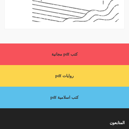
كتب pdf مجانية
روايات pdf
كتب اسلامية pdf
المتابعون