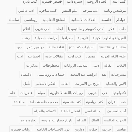
كتب أدبية
الحياة الزوجية
سيرة ذاتية
قصص قصيرة
كتب نادرة
مرشحين رئاسة
ادب مترجم
علم النفس
كتب ساخرة
ادب عالمي
خواطر
فلسفة
العلاقات الانسانية
المناهج التعليمية
رومانسى
سلسلة
طب
فكر
كتب كمبيوتر و مالتيميديا
ابحاث
ادب عربى
اعلام
الفيزياء والعلوم الكونية
تاريخية
جغرافيا
دراسات اصولية
رعب
قناتنا على youtube
اصدارات كتب pdf
ثقافة مالية
دواوين شعر
دين
علوم اللغة العربية
قصص
كتب ادبية
مقالات عامة
اجتماعية
ادب
اللغات
ثقافة
دبنى
سلاسل الروايات
مخطوطات
مذكرات
مسرحيات
نقد
ابراهيم عبد المجيد
اجتماعى، رومانسى
الاقتصاد
الامن والحماية
الربح من الانتر نت
العاب
الفكر الاسلامى
تأمل
تكنولوجيا
حب
حروب
روايات باللغة الانجليزية
صيام
عبقريات
علم
فقه
قران
كتب رياضية
كتب هندسية
معجم ، فلسفة ، لغة
مناقشة
أدب السجون
ادب اندلسي
اعمال ابداعية
الاسلام والمراه
الحرب العالمية
الفلك
المراة
تاريخ حضارات اوروبية
تجارة وربح
تفاسير
جريمة
حكاية
دواوين
ذوى الاحتياجات الخاصة
روايات قصيرة