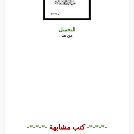
التحميل
من هنا
-*-*-*-
كتب مشابهة
-*-*-*-