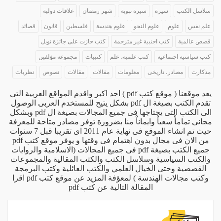
سلاسل الكتب
سيرة
سيرة نبوية
شهر رمضان
علاقات دولية
علم نفس
علوم
علوم النحو
علوم هندسة
فلسطين
قانون
قصائد
قصص عالمية
كتب اجنبية غير مترجمة
كتب حازت على جائزة نوبل
كتب سياسية اجتماعية
كتب علمية، علم
كتيبات
مجموعة مؤلفين
مذكارت
مصادر، تاريخى
معلومات
مفالات
مقالات
نصوص
نظريات
يعد موقعنا ( موقع كتب pdf ) احد اكبر واقدم المواقع العربية التى
تقدم الكتب بصيغة ال pdf بشكل يتيح للمستخدم العربى الوصول
الى الكتب التى يحتاجها فى جميع المجالات بصيغة ال pdf وبشكل
مجانى تماماْ سعياْ وايماناْ منا بضرورة توفر مصادر متاحة للمعرفة
حيث تم انشاء الموقع فى نهاية عام 2011 اى تقريبا قبل 7 سنوات
من الان فى مجال بدون اهتمام فى وقتها و يوفر موقع كتب pdf
جميع الكتب بصيغة pdf فى جميع المجالات (الاسلامية والروايات
والكتب السياسية وسلاسل الكتب والكتب المقالية والمجموعات
القصصية وحتى الخيال العلمي والكتب العائلية وكتب البرمجة
وكتب مجالات الهندسة ) لمعؤفة المزيد عن موقع كتب pdf اقرا
المقالة التالية
عن كتب pdf