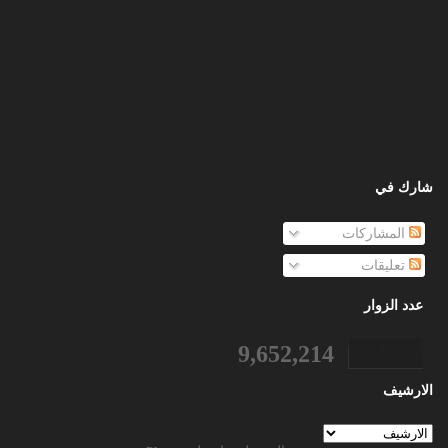
شارك في
المشاركات
تعليقات
عدد الزوار
9,652,214
الارشيف