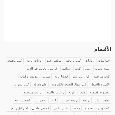
الأقسام
اسلاميات
روايات
كتب تاريخية
مؤلفين جدد
روايات عربية
كتب مجمعة
تنمية بشرية
دينى
كتب
سياسة
غرائب وعجائب فى الدنيا
كتب مترجمة
فن وادب ونثر
قضايا عامة
شبابية
مؤلفين وكتاب
الاسرة والطفل
فى انتظار النسخ الالكترونية
علم وثقافة
كتب متنوعة
مجموعة قصصية
شعر
تاريخ
روايات عالمية
روايات مترجمة
تطوير الذات
برمجة
برمجة انتر نت
كتاب
حصريات
قصص عربية
كتب ودروس تصميم
مجلات
خيال علمى
قصص اطفال
اسرائيل والعرب