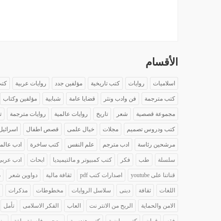
الأقسام
اسلاميات
روايات
كتب تاريخية
مؤلفين جدد
روايات عربية
كتب
كتب مترجمة
فن وادب ونثر
قضايا عامة
شبابية
مؤلفين وكتاب
مجموعة قصصية
شعر
تاريخ
روايات عالمية
روايات مترجمة
ت
كتب ودروس تصميم
مجلات
خيال علمى
قصص اطفال
اسرائيل
مرشحين رئاسة
ادب مترجم
علم النفس
كتب ساخرة
ادب عالم
سلسلة
طب
فكر
كتب كمبيوتر و مالتيميديا
ابحاث
ادب عربى
قناتنا على youtube
اصدارات كتب pdf
ثقافة مالية
دواوين شعر
د
اللغات
ثقافة
دبنى
سلاسل الروايات
مخطوطات
مذكرات
الامن والحماية
الربح من الانتر نت
العاب
الفكر الاسلامى
تأمل