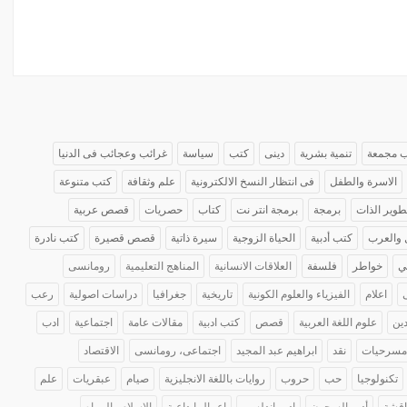
 مجمعة
تنمية بشرية
دينى
كتب
سياسة
غرائب وعجائب فى الدنيا
الاسرة والطفل
فى انتظار النسخ الالكترونية
علم وثقافة
كتب متنوعة
طوير الذات
برمجة
برمجة انتر نت
كتاب
حصريات
قصص عربية
 والعرب
كتب أدبية
الحياة الزوجية
سيرة ذاتية
قصص قصيرة
كتب نادرة
ي
خواطر
فلسفة
العلاقات الانسانية
المناهج التعليمية
رومانسى
اعلام
الفيزياء والعلوم الكونية
تاريخية
جغرافيا
دراسات اصولية
رعب
ين
علوم اللغة العربية
قصص
كتب ادبية
مقالات عامة
اجتماعية
ادب
مسرحيات
نقد
ابراهيم عبد المجيد
اجتماعى، رومانسى
الاقتصاد
تكنولوجيا
حب
حروب
روايات باللغة الانجليزية
صيام
عبقريات
علم