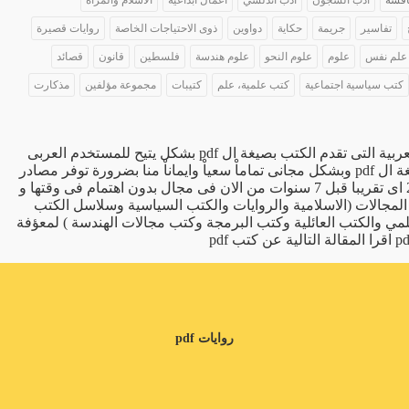
اقشة
أدب السجون
ادب اندلسي
اعمال ابداعية
الاسلام والمراه
تفاسير
جريمة
حكاية
دواوين
ذوى الاحتياجات الخاصة
روايات قصيرة
علم نفس
علوم
علوم النحو
علوم هندسة
فلسطين
قانون
قصائد
كتب سياسية اجتماعية
كتب علمية، علم
كتيبات
مجموعة مؤلفين
مذكارت
يعد موقعنا ( موقع كتب pdf ) احد اكبر واقدم المواقع العربية التى تقدم الكتب بصيغة ال pdf بشكل يتيح للمستخدم العربى
الوصول الى الكتب التى يحتاجها فى جميع المجالات بصيغة ال pdf وبشكل مجانى تماماْ سعياْ وايماناْ منا بضرورة توفر مصادر
متاحة للمعرفة حيث تم انشاء الموقع فى نهاية عام 2011 اى تقريبا قبل 7 سنوات من الان فى مجال بدون اهتمام فى وقتها و
pd جميع الكتب بصيغة pdf فى جميع المجالات (الاسلامية والروايات والكتب السياسية وسلاسل الكتب
مي والكتب العائلية وكتب البرمجة وكتب مجالات الهندسة ) لمعؤفة
عن كتب pdf
روايات pdf