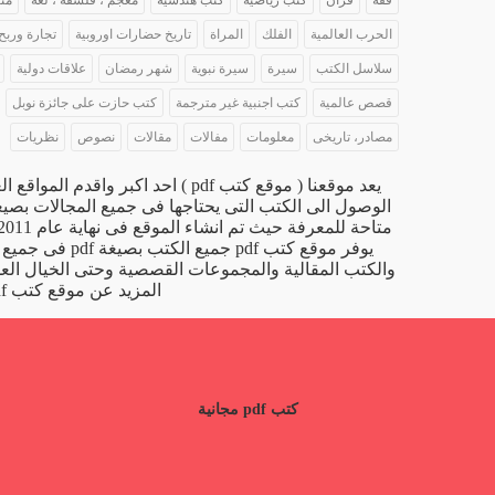
فقه
قران
كتب رياضية
كتب هندسية
معجم ، فلسفة ، لغة
من
الحرب العالمية
الفلك
المراة
تاريخ حضارات اوروبية
تجارة وربح
سلاسل الكتب
سيرة
سيرة نبوية
شهر رمضان
علاقات دولية
قصص عالمية
كتب اجنبية غير مترجمة
كتب حازت على جائزة نوبل
مصادر، تاريخى
معلومات
مفالات
مقالات
نصوص
نظريات
يوفر موقع كتب f
والكتب المقالية والمجموعات القصصية وحتى الخيال العل
المزيد عن موقع كتب pdf اقرا المقالة التالية
كتب pdf مجانية