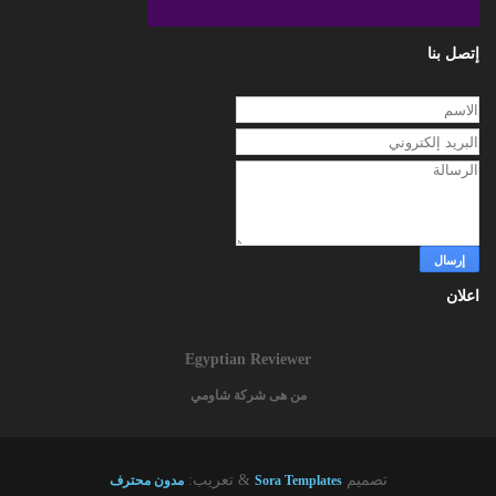
إتصل بنا
اعلان
Egyptian Reviewer
من هى شركة شاومي
تصميم
& تعريب:
Sora Templates
مدون محترف