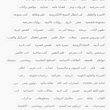
كتب مترجمة
فن وادب ونثر
قضايا عامة
شبابية
مؤلفين وكتاب
الاسرة والطفل
فى انتظار النسخ الالكترونية
علم وثقافة
كتب متنوعة
مجموعة قصصية
شعر
تاريخ
روايات عالمية
روايات مترجمة
تطوير الذات
برمجة
برمجة انتر نت
كتاب
حصريات
قصص عربية
كتب ودروس تصميم
مجلات
خيال علمى
قصص اطفال
اسرائيل والعرب
كتب أدبية
الحياة الزوجية
سيرة ذاتية
قصص قصيرة
كتب نادرة
مرشحين رئاسة
ادب مترجم
علم النفس
كتب ساخرة
ادب عالمي
خواطر
فلسفة
العلاقات الانسانية
المناهج التعليمية
رومانسى
سلسلة
طب
فكر
كتب كمبيوتر و مالتيميديا
ابحاث
ادب عربى
اعلام
الفيزياء والعلوم الكونية
تاريخية
جغرافيا
دراسات اصولية
رعب
قناتنا على youtube
اصدارات كتب pdf
ثقافة مالية
دواوين شعر
دين
علوم اللغة العربية
قصص
كتب ادبية
مقالات عامة
اجتماعية
ادب
اللغات
ثقافة
دبنى
سلاسل الروايات
مخطوطات
مذكرات
مسرحيات
نقد
ابراهيم عبد المجيد
اجتماعى، رومانسى
الاقتصاد