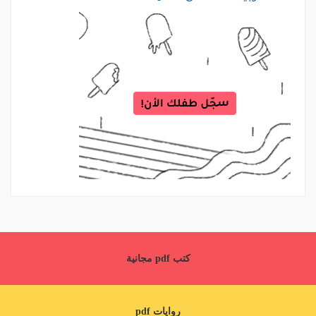
كتب pdf مجانية
روايات pdf