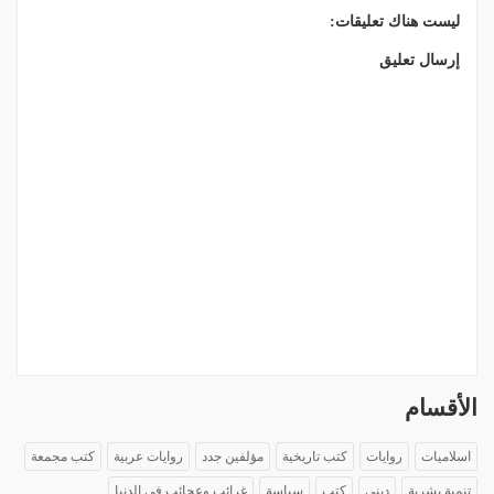
ليست هناك تعليقات:
إرسال تعليق
الأقسام
اسلاميات
روايات
كتب تاريخية
مؤلفين جدد
روايات عربية
كتب مجمعة
تنمية بشرية
دينى
كتب
سياسة
غرائب وعجائب فى الدنيا