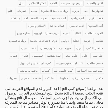
الامن والحماية
الربح من الانتر نت
العاب
الفكر الاسلامى
تأمل
تكنولوجيا
حب
حروب
روايات باللغة الانجليزية
صيام
عبقريات
علم
فقه
قران
كتب رياضية
كتب هندسية
معجم ، فلسفة ، لغة
مناقشة
أدب السجون
ادب اندلسي
اعمال ابداعية
الاسلام والمراه
الحرب العالمية
الفلك
المراة
تاريخ حضارات اوروبية
تجارة وربح
تفاسير
جريمة
حكاية
دواوين
ذوى الاحتياجات الخاصة
روايات قصيرة
سلاسل الكتب
سيرة
سيرة نبوية
شهر رمضان
علاقات دولية
علم نفس
علوم
علوم النحو
علوم هندسة
فلسطين
قانون
قصائد
قصص عالمية
كتب اجنبية غير مترجمة
كتب حازت على جائزة نوبل
كتب سياسية اجتماعية
كتب علمية، علم
كتيبات
مجموعة مؤلفين
مذكارت
مصادر، تاريخى
معلومات
مفالات
مقالات
نصوص
نظريات
يعد موقعنا ( موقع كتب pdf ) احد اكبر واقدم المواقع العربية التى
تقدم الكتب بصيغة ال pdf بشكل يتيح للمستخدم العربى الوصول
الى الكتب التى يحتاجها فى جميع المجالات بصيغة ال pdf وبشكل
مجانى تماماْ سعياْ وايماناْ منا بضرورة توفر مصادر متاحة للمعرفة
حيث تم انشاء الموقع فى نهاية عام 2011 اى تقريبا قبل 7 سنوات