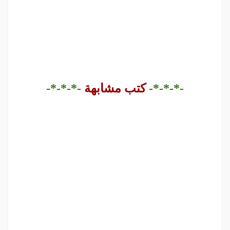
-*-*-*-
كتب مشابهة
-*-*-*-