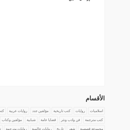
الأقسام
اسلاميات
روايات
كتب تاريخية
مؤلفين جدد
روايات عربية
كتب
كتب مترجمة
فن وادب ونثر
قضايا عامة
شبابية
مؤلفين وكتاب
مجموعة قصصية
شعر
تاريخ
روايات عالمية
روايات مترجمة
ت