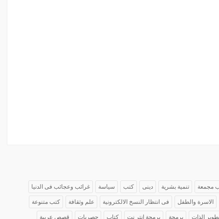
 مجمعة
تنمية بشرية
دينى
كتب
سياسة
غرائب وعجائب فى الدنيا
الاسرة والطفل
فى انتظار النسخ الالكترونية
علم وثقافة
كتب متنوعة
طوير الذات
برمجة
برمجة انتر نت
كتاب
حصريات
قصص عربية