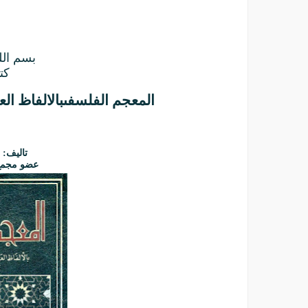
بسم الل
كت
المعجم الفلسفى
بالالفاظ الع
تاليف: 
عضو مجمع 