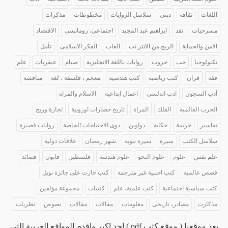
اللغات
ثقافة
دبنى
سلاسل الروايات
مخطوطات
مذكرات
مسرحيات
نقد
ابراهيم عبد المجيد
اجتماعى، رومانسى
الاقتصاد
الامن والحماية
الربح من الانتر نت
العاب
الفكر الاسلامى
تأمل
تكنولوجيا
حب
حروب
روايات باللغة الانجليزية
صيام
عبقريات
علم
فقه
قران
كتب رياضية
كتب هندسية
معجم ، فلسفة ، لغة
مناقشة
أدب السجون
ادب اندلسي
اعمال ابداعية
الاسلام والمراه
الحرب العالمية
الفلك
المراة
تاريخ حضارات اوروبية
تجارة وربح
تفاسير
جريمة
حكاية
دواوين
ذوى الاحتياجات الخاصة
روايات قصيرة
سلاسل الكتب
سيرة
سيرة نبوية
شهر رمضان
علاقات دولية
علم نفس
علوم
علوم النحو
علوم هندسة
فلسطين
قانون
قصائد
قصص عالمية
كتب اجنبية غير مترجمة
كتب حازت على جائزة نوبل
كتب سياسية اجتماعية
كتب علمية، علم
كتيبات
مجموعة مؤلفين
مذكارت
مصادر، تاريخى
معلومات
مفالات
مقالات
نصوص
نظريات
يعد موقعنا ( موقع كتب pdf ) احد اكبر واقدم المواقع العربية التى