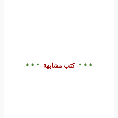
-*-*-*-
كتب مشابهة
-*-*-*-