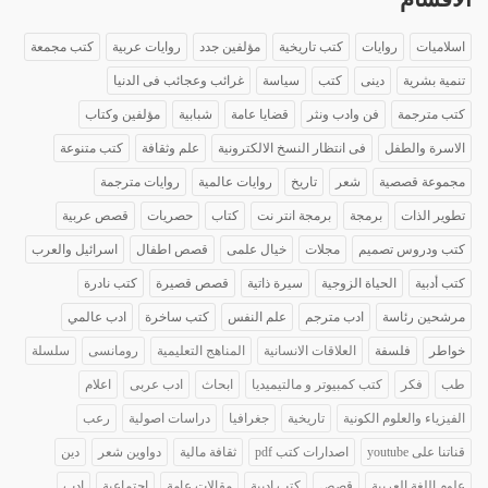
اسلاميات
روايات
كتب تاريخية
مؤلفين جدد
روايات عربية
كتب مجمعة
تنمية بشرية
دينى
كتب
سياسة
غرائب وعجائب فى الدنيا
كتب مترجمة
فن وادب ونثر
قضايا عامة
شبابية
مؤلفين وكتاب
الاسرة والطفل
فى انتظار النسخ الالكترونية
علم وثقافة
كتب متنوعة
مجموعة قصصية
شعر
تاريخ
روايات عالمية
روايات مترجمة
تطوير الذات
برمجة
برمجة انتر نت
كتاب
حصريات
قصص عربية
كتب ودروس تصميم
مجلات
خيال علمى
قصص اطفال
اسرائيل والعرب
كتب أدبية
الحياة الزوجية
سيرة ذاتية
قصص قصيرة
كتب نادرة
مرشحين رئاسة
ادب مترجم
علم النفس
كتب ساخرة
ادب عالمي
خواطر
فلسفة
العلاقات الانسانية
المناهج التعليمية
رومانسى
سلسلة
طب
فكر
كتب كمبيوتر و مالتيميديا
ابحاث
ادب عربى
اعلام
الفيزياء والعلوم الكونية
تاريخية
جغرافيا
دراسات اصولية
رعب
قناتنا على youtube
اصدارات كتب pdf
ثقافة مالية
دواوين شعر
دين
علوم اللغة العربية
قصص
كتب ادبية
مقالات عامة
اجتماعية
ادب