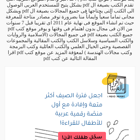
تقدم الكتب بصيغة ال pdf بشكل يتيح للمستخدم العربى الوصول
الى الكتب التى يحتاجها فى جميع المجالات بصيغة ال pdf وبشكل
مجانى تماماْ سعياْ وايماناْ منا بضرورة توفر مصادر متاحة للمعرفة
حيث تم انشاء الموقع فى نهاية عام 2011 اى تقريبا قبل 7 سنوات
من الان فى مجال بدون اهتمام فى وقتها و يوفر موقع كتب pdf
جميع الكتب بصيغة pdf فى جميع المجالات (الاسلامية والروايات
والكتب السياسية وسلاسل الكتب والكتب المقالية والمجموعات
القصصية وحتى الخيال العلمي والكتب العائلية وكتب البرمجة
وكتب مجالات الهندسة ) لمعؤفة المزيد عن موقع كتب pdf اقرا
المقالة التالية
عن كتب pdf