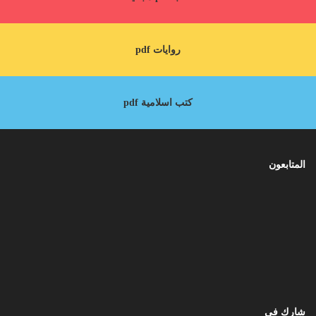
روايات pdf
كتب اسلامية pdf
المتابعون
شارك في