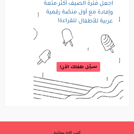
كتب pdf مجانية