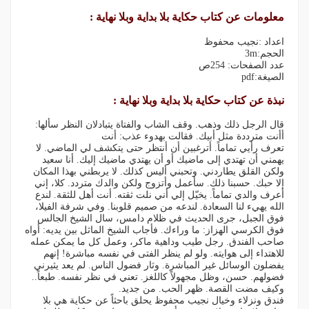
معلومات عن كتاب حكاية بلا بداية وبلا نهاية :
اعداد :نجيب محفوظ
الحجم:3m
عدد الصفحات: 254ص
الصيغة:pdf
نبذة عن كتاب حكاية بلا بداية وبلا نهاية :
قال الرجل ذلك وذهب. وقف الشاب والفتاة يتبادلان النظر سألها:
أأنت مترددة مثل أبيك. فقالت بهدوء عذب: أنت
تعرف رأيي تماماً. أترغبين أن أنتظر حتى يتكشف لي الماضي. لا
يهمني أن تهتدي إلى ماضيك أو أن يهتدي ماضيك إليك. أنا سعيد
ولكن القلق يطاردني. وتحبني أليس كذلك. لا يربطني بهذا المكان
إلا حبك. حسبنا ذلك. سأعمل وأتزوج ولكن والدك متردد. كلا، إني
أعرف والدي تماماً. يخيّل إلي أني نلت ثقته. أنت أهل للثقة. لندع
الله يهيء لنا السعادة. لندعه من صميم قلوبنا. وفي شرفة الفيلا،
فوق الجبل، جرى الحديث في ظلام دامس، سال الشيخ الجالس
فوق الكرسي الهزاز: ما وراءك. فأجاب الشيخ الماثل بين يديه: أواه
صاحب الفندق. رجل طيب وداهية ماكر، وعمل كل ما يمكن عمله
للاهتداء إلى هوايته. ولو لم ينظر الفتى في نفسه مباشرة! إنهم
يفضلون الوسائل غير المباشرة. وثار فضول الناس. لم يعد يثيرني
فضولهم. حسن، وظل مجهولاً كاللغز. تعني في نظر نفسه. طبعاً..
وكيف مضت القصة. ظهر الحب. من جديد.
فندق ونزلاء وخيال نجيب محفوظ يحلق باحثاً عن حكاية هي بلا