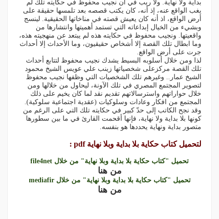
بداية ولا نهاية. ولا ريب في أن نجيب محفوظ في حكايته تلك لم
يغب الواقع عنه، إذ أنه، كان يكتب قصصه بعد تلمسها حقيقة على
أرض الواقع، اذ أنه كان يعيش قصته في مناخاتها الحقيقية. لينسج
وبشيء من الخيال إبداعاته التي تستمد أهميتها وانتشارها من
واقعيتها. ونجيب محفوظ في حكايته هذه لم يبتعد عن منهجيته هذه،
وما ابطال تلك القصة إلا أشخاص حقيقيون، وما الأحداث إلا أحداث
جرت على أرض الواقع.
لذا ومن خلال أسلوبه البسيط يشدك نجيب محفوظ لتتابع أحداث
تلك القصة مركزعلى شخصياتها زينب علي عويس الشيخ محمود
الشيخ عمار.. وغيرهم تلك الشخصيات التي وظفها نجيب محفوظ
لتصوير المجتمع المصري في تلك الآونة، ليحاول من خلالها ومن
خلال حواراتهم واسترسالاتهم تقديم نقد لما كان يخيم على ذلك
المجتمع من افكار وعادات وسلوكيات (عقدية اجتماعية سلوكية).
وقد نجح الكاتب إلى حدّ كبير في حكايته تلك التي على الرغم من
كونها بلا بداية ولا نهاية، فإنها أقحمت القارئ في ما بين سطورها
متصور بداية ونهاية يحددها هو بنفسه.
لتحميل كتاب حكاية بلا بداية وبلا نهاية pdf :
تحميل "كتاب حكاية بلا بداية وبلا نهاية" من خلال file4net
من هنا
تحميل "كتاب حكاية بلا بداية وبلا نهاية" من خلال mediafir
من هنا