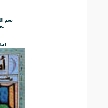
بسم الل
روا
اعدا