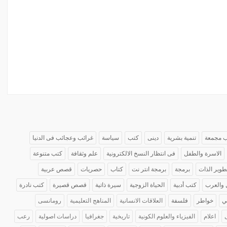
 مجمعة
تنمية بشرية
دينى
كتب
سياسة
غرائب وعجائب فى الدنيا
الاسرة والطفل
فى انتظار النسخ الالكترونية
علم وثقافة
كتب متنوعة
طوير الذات
برمجة
برمجة انتر نت
كتاب
حصريات
قصص عربية
 والعرب
كتب أدبية
الحياة الزوجية
سيرة ذاتية
قصص قصيرة
كتب نادرة
ي
خواطر
فلسفة
العلاقات الانسانية
المناهج التعليمية
رومانسى
اعلام
الفيزياء والعلوم الكونية
تاريخية
جغرافيا
دراسات اصولية
رعب