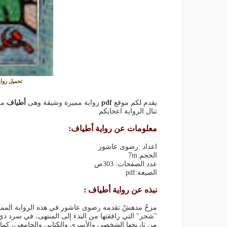
تحميل روا
يقدم لكم موقع
pdf
رواية مميزة وشيقة وهى
أطياف
من
تنال الرواية اعجابكم.
معلومات عن رواية أطياف:
اعداد :رضوى عاشور
الحجم:7m
عدد الصفحات: 303ص
الصيغة:pdf
نبذه عن رواية أطياف :
مزجٌ مدهشٌ تقدمه رضوى عاشور في هذه الرواية الممتعة. 
"شجر" التي رافقتها من البدء إلى المنتهى، في سرد ذي
من تاريخها الشخصي والأسري والكتابي والجامعي، كما ت