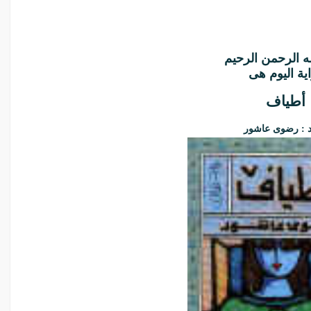
ه الرحمن الرحيم
ية اليوم هى
أطياف
د : رضوى عاشور