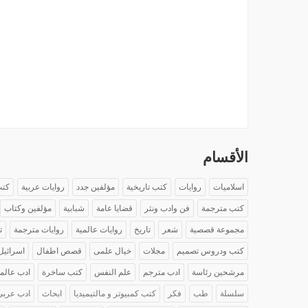
الأقسام
اسلاميات
روايات
كتب تاريخية
مؤلفين جدد
روايات عربية
كتب
كتب مترجمة
فن وادب ونثر
قضايا عامة
شبابية
مؤلفين وكتاب
مجموعة قصصية
شعر
تاريخ
روايات عالمية
روايات مترجمة
ت
كتب ودروس تصميم
مجلات
خيال علمى
قصص اطفال
اسرائيل
مرشحين رئاسة
ادب مترجم
علم النفس
كتب ساخرة
ادب عالم
سلسلة
طب
فكر
كتب كمبيوتر و مالتيميديا
ابحاث
ادب عربى