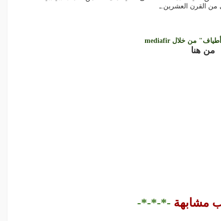
 من القرن العشرين.ـ
اف" من خلال mediafir
من هنا
ب مشابهة
-*-*-*-