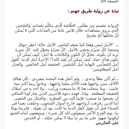
الصيغة:pdf
نبذة عن رواية طريق جهنم :
الرواية تنقسم بينَ بطلَين، الطّاغية الّذي يتكلّم بلسانه، والسّجين
الّذي يروي مشاهداته خلال ثلاثين عامًا من العذابات الّتي لا يُمكن
أنْ يتخيّلها أيّ بشريّ.
ــ "الأمل ليس وَهمًا كما يعتقد اليائس. الأمل حالة؛ انظر حولكَ
وستجدُ كلّ شيْءٍ يحتفي بالأمل. كلّ شيْءٍ يتحوّل إليه. كلّ شيءٍ
يُريد أن يكونه. تخيّلْ أنّ الكون والكائنات بلا أمل؛ كيف يُمكن أن
تكون هناك حياة، كيفَ يُمكن أن يُعبَد الله؟! الآخرةُ أمل الدنيا. الفوزُ
أمل المُعذَّبين. النهاية أمل المُتعَبين. الحقيقة أمل الخائفين. والعدل
أمل المظلومين"
ــ لم أكن بطلاً وحدي ... ولم أعثل هذه المحنة بمفردي ، كان هنالك
الآلاف ممن واجهوا هذه الألام مثلما واجهها ، وعانوا ربما أكثر مما
عانيت ، وما سجلت هنا إلا ما سمعت ورأيت ، ولا أحد يدعي امتلاك
الحقيقة المطلقة . ولذا، فهذه دعوة للآخرين الذين شاركونا المنافي
أن يصنعوا ما صنعت؛ فإنما اليه من الفطرة ، والجبال من الحصى .
أما الذين رفرفت أرواحهم خارج أسوار السجون، وحلفت بعيدا في
السماء قبل أن تقول لأهل الدنيا ما كانت نود أن تقوله ، فلربما يومًا
ما، يوم الفزع الأكبر سيقولون لله كل شيء ، وسيقفون أمام الجمع
ليكونوا شهود على ما مر بنا ممّا لا يمكن تخيّله ، أو الحدس
على العكرمي