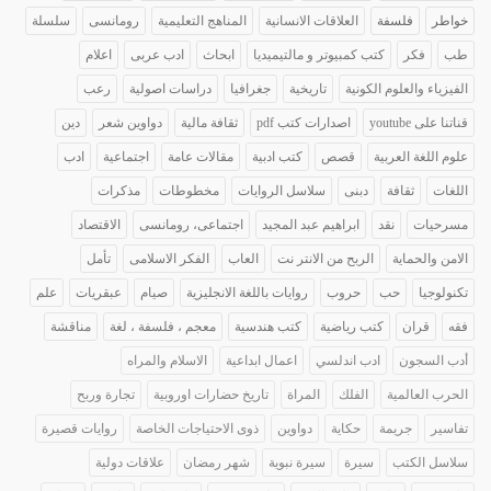
خواطر
فلسفة
العلاقات الانسانية
المناهج التعليمية
رومانسى
سلسلة
طب
فكر
كتب كمبيوتر و مالتيميديا
ابحاث
ادب عربى
اعلام
الفيزياء والعلوم الكونية
تاريخية
جغرافيا
دراسات اصولية
رعب
قناتنا على youtube
اصدارات كتب pdf
ثقافة مالية
دواوين شعر
دين
علوم اللغة العربية
قصص
كتب ادبية
مقالات عامة
اجتماعية
ادب
اللغات
ثقافة
دبنى
سلاسل الروايات
مخطوطات
مذكرات
مسرحيات
نقد
ابراهيم عبد المجيد
اجتماعى، رومانسى
الاقتصاد
الامن والحماية
الربح من الانتر نت
العاب
الفكر الاسلامى
تأمل
تكنولوجيا
حب
حروب
روايات باللغة الانجليزية
صيام
عبقريات
علم
فقه
قران
كتب رياضية
كتب هندسية
معجم ، فلسفة ، لغة
مناقشة
أدب السجون
ادب اندلسي
اعمال ابداعية
الاسلام والمراه
الحرب العالمية
الفلك
المراة
تاريخ حضارات اوروبية
تجارة وربح
تفاسير
جريمة
حكاية
دواوين
ذوى الاحتياجات الخاصة
روايات قصيرة
سلاسل الكتب
سيرة
سيرة نبوية
شهر رمضان
علاقات دولية