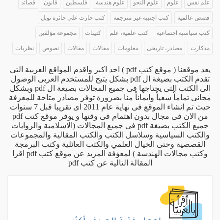
علم نفس
علوم
علوم النحو
علوم هندسة
فلسطين
قانون
قصائد
قصص عالمية
كتب اجنبية غير مترجمة
كتب حازت على جائزة نوبل
كتب سياسية اجتماعية
كتب علمية، علم
كتيبات
مجموعة مؤلفين
مذكارت
مصادر، تاريخى
معلومات
مفالات
مقالات
نصوص
نظريات
يعد موقعنا ( موقع كتب pdf ) احد اكبر واقدم المواقع العربية التى
تقدم الكتب بصيغة ال pdf بشكل يتيح للمستخدم العربى الوصول
الى الكتب التى يحتاجها فى جميع المجالات بصيغة ال pdf وبشكل
مجانى تماماْ سعياْ وايماناْ منا بضرورة توفر مصادر متاحة للمعرفة
حيث تم انشاء الموقع فى نهاية عام 2011 اى تقريبا قبل 7 سنوات
من الان فى مجال بدون اهتمام فى وقتها و يوفر موقع كتب pdf
جميع الكتب بصيغة pdf فى جميع المجالات (الاسلامية والروايات
والكتب السياسية وسلاسل الكتب والكتب المقالية والمجموعات
القصصية وحتى الخيال العلمي والكتب العائلية وكتب البرمجة
وكتب مجالات الهندسة ) لمعؤفة المزيد عن موقع كتب pdf اقرا
المقالة التالية
عن كتب pdf