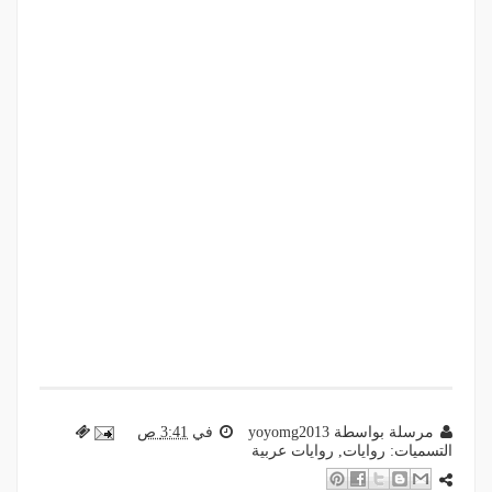
مرسلة بواسطة
yoyomg2013
في
3:41 ص
التسميات:
روايات
,
روايات عربية