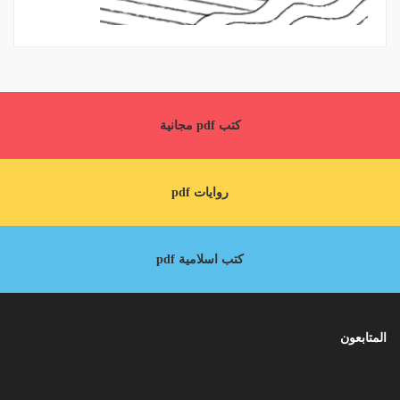
كتب pdf مجانية
روايات pdf
كتب اسلامية pdf
المتابعون