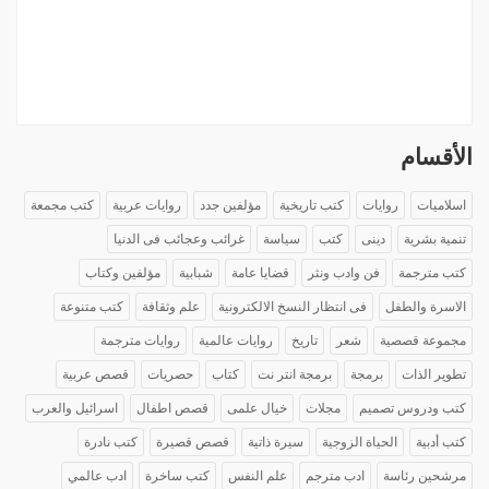
الأقسام
اسلاميات
روايات
كتب تاريخية
مؤلفين جدد
روايات عربية
كتب مجمعة
تنمية بشرية
دينى
كتب
سياسة
غرائب وعجائب فى الدنيا
كتب مترجمة
فن وادب ونثر
قضايا عامة
شبابية
مؤلفين وكتاب
الاسرة والطفل
فى انتظار النسخ الالكترونية
علم وثقافة
كتب متنوعة
مجموعة قصصية
شعر
تاريخ
روايات عالمية
روايات مترجمة
تطوير الذات
برمجة
برمجة انتر نت
كتاب
حصريات
قصص عربية
كتب ودروس تصميم
مجلات
خيال علمى
قصص اطفال
اسرائيل والعرب
كتب أدبية
الحياة الزوجية
سيرة ذاتية
قصص قصيرة
كتب نادرة
مرشحين رئاسة
ادب مترجم
علم النفس
كتب ساخرة
ادب عالمي