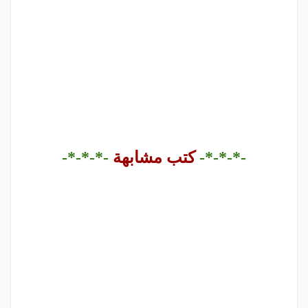
-*-*-*-
كتب مشابهة
-*-*-*-