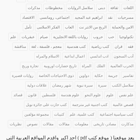
اللغات
ثقافة
دبنى
سلاسل الروايات
مخطوطات
مذكرات
مسرحيات
نقد
ابراهيم عبد المجيد
اجتماعى، رومانسى
الاقتصاد
الامن والحماية
الربح من الانتر نت
العاب
الفكر الاسلامى
تأمل
تكنولوجيا
حب
حروب
روايات باللغة الانجليزية
صيام
عبقريات
علم
فقه
قران
كتب رياضية
كتب هندسية
معجم ، فلسفة ، لغة
مناقشة
أدب السجون
ادب اندلسي
اعمال ابداعية
الاسلام والمراه
الحرب العالمية
الفلك
المراة
تاريخ حضارات اوروبية
تجارة وربح
تفاسير
جريمة
حكاية
دواوين
ذوى الاحتياجات الخاصة
روايات قصيرة
سلاسل الكتب
سيرة
سيرة نبوية
شهر رمضان
علاقات دولية
علم نفس
علوم
علوم النحو
علوم هندسة
فلسطين
قانون
قصائد
قصص عالمية
كتب اجنبية غير مترجمة
كتب حازت على جائزة نوبل
كتب سياسية اجتماعية
كتب علمية، علم
كتيبات
مجموعة مؤلفين
مذكارت
مصادر، تاريخى
معلومات
مفالات
مقالات
نصوص
نظريات
يعد موقعنا ( موقع كتب pdf ) احد اكبر واقدم المواقع العربية التى