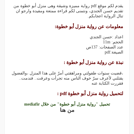
يقدم لكم موقع pdf رواية مميزة وشيقة وهى منزل أبو خطوة من
تقديم حسن الجندي، ونتمنى لكم قراءة ممتعة ومفيدة وارجو ان
تنال الرواية اعجابكم.
معلومات عن رواية منزل أبو خطوة:
اعداد :حسن الجندي
الحجم: 11m
عدد الصفحات: 137ص
الصيغة:pdf
نبذة عن رواية منزل أبو خطوة :
،قضيت سنوات طفولتي ومراهقتي أمرّ على هذا المنزل ،والفضول
يقتلني لأعرف سرّ خوف الناس منه تجرأت وعرفت.. فندمت..
فقررت الكتابة عنه
لتحميل رواية منزل أبو خطوة pdf :
تحميل "رواية منزل أبو خطوة" من خلال mediafir
من هنا