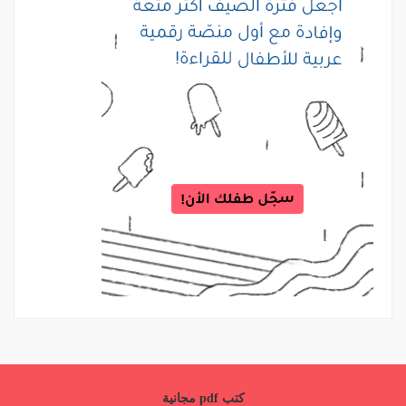
كتب pdf مجانية