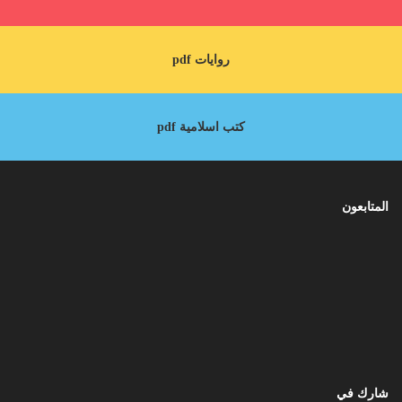
روايات pdf
كتب اسلامية pdf
المتابعون
شارك في