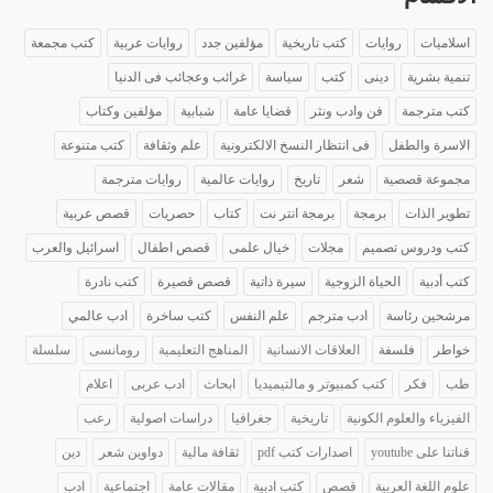
اسلاميات
روايات
كتب تاريخية
مؤلفين جدد
روايات عربية
كتب مجمعة
تنمية بشرية
دينى
كتب
سياسة
غرائب وعجائب فى الدنيا
كتب مترجمة
فن وادب ونثر
قضايا عامة
شبابية
مؤلفين وكتاب
الاسرة والطفل
فى انتظار النسخ الالكترونية
علم وثقافة
كتب متنوعة
مجموعة قصصية
شعر
تاريخ
روايات عالمية
روايات مترجمة
تطوير الذات
برمجة
برمجة انتر نت
كتاب
حصريات
قصص عربية
كتب ودروس تصميم
مجلات
خيال علمى
قصص اطفال
اسرائيل والعرب
كتب أدبية
الحياة الزوجية
سيرة ذاتية
قصص قصيرة
كتب نادرة
مرشحين رئاسة
ادب مترجم
علم النفس
كتب ساخرة
ادب عالمي
خواطر
فلسفة
العلاقات الانسانية
المناهج التعليمية
رومانسى
سلسلة
طب
فكر
كتب كمبيوتر و مالتيميديا
ابحاث
ادب عربى
اعلام
الفيزياء والعلوم الكونية
تاريخية
جغرافيا
دراسات اصولية
رعب
قناتنا على youtube
اصدارات كتب pdf
ثقافة مالية
دواوين شعر
دين
علوم اللغة العربية
قصص
كتب ادبية
مقالات عامة
اجتماعية
ادب