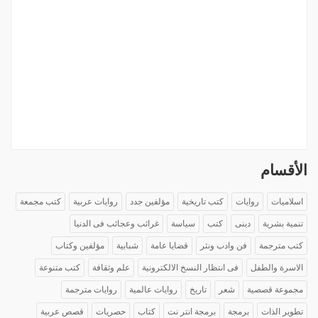
الأقسام
اسلاميات
روايات
كتب تاريخية
مؤلفين جدد
روايات عربية
كتب مجمعة
تنمية بشرية
دينى
كتب
سياسة
غرائب وعجائب فى الدنيا
كتب مترجمة
فن وادب ونثر
قضايا عامة
شبابية
مؤلفين وكتاب
الاسرة والطفل
فى انتظار النسخ الالكترونية
علم وثقافة
كتب متنوعة
مجموعة قصصية
شعر
تاريخ
روايات عالمية
روايات مترجمة
تطوير الذات
برمجة
برمجة انتر نت
كتاب
حصريات
قصص عربية