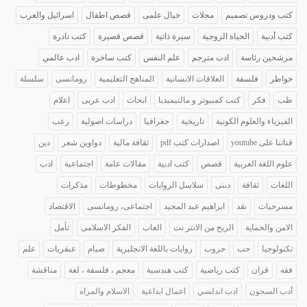
كتب ودروس تصميم
مجلات
خيال علمى
قصص اطفال
اسرائيل والعرب
كتب أدبية
الحياة الزوجية
سيرة ذاتية
قصص قصيرة
كتب نادرة
مرشحين رئاسة
ادب مترجم
علم النفس
كتب ساخرة
ادب عالمي
خواطر
فلسفة
العلاقات الانسانية
المناهج التعليمية
رومانسى
سلسلة
طب
فكر
كتب كمبيوتر و مالتيميديا
ابحاث
ادب عربى
اعلام
الفيزياء والعلوم الكونية
تاريخية
جغرافيا
دراسات اصولية
رعب
قناتنا على youtube
اصدارات كتب pdf
ثقافة مالية
دواوين شعر
دين
علوم اللغة العربية
قصص
كتب ادبية
مقالات عامة
اجتماعية
ادب
اللغات
ثقافة
دبنى
سلاسل الروايات
مخطوطات
مذكرات
مسرحيات
نقد
ابراهيم عبد المجيد
اجتماعى، رومانسى
الاقتصاد
الامن والحماية
الربح من الانتر نت
العاب
الفكر الاسلامى
تأمل
تكنولوجيا
حب
حروب
روايات باللغة الانجليزية
صيام
عبقريات
علم
فقه
قران
كتب رياضية
كتب هندسية
معجم ، فلسفة ، لغة
مناقشة
أدب السجون
ادب اندلسي
اعمال ابداعية
الاسلام والمراه