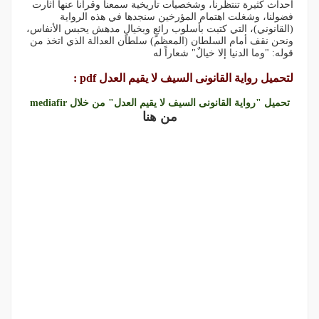
أحداث كثيرة تنتظرنا، وشخصيات تاريخية سمعنا وقرأنا عنها أثارت
فضولنا، وشغلت اهتمام المؤرخين سنجدها في هذه الرواية
(القانوني)، التي كتبت بأسلوب رائعٍ وبخيالٍ مدهش يحبس الأنفاس،
ونحن نقف أمام السلطان (المعظم) سلطان العدالة الذي اتخذ من
قوله: "وما الدنيا إلا خيالٌ" شعاراً له
لتحميل رواية القانونى السيف لا يقيم العدل pdf :
تحميل "رواية القانونى السيف لا يقيم العدل" من خلال mediafir
من هنا