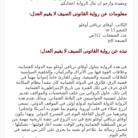
ومفيدة وارجو ان تنال الرواية اعجابكم.
معلومات عن رواية القانونى السيف لا يقيم العدل:
الكاتب: أوقاي ترياقي أوغلو
الحجم:13 m
عدد الصفحات: 312ص
الصيغة:pdf
نبذه عن رواية القانونى السيف لا يقيم العدل:
في هذه الرواية يتناول أوقاي ترياقي أوغلو بنية الدولة العثمانية،
وعلاقات القوة فيها بين الأتراك والتركمان، والخلفية السياسية
للعلاقات السنية والشيعية، ويبيّن للقارئ جانباً إنسانياً مهماً في
قضية الرق، فالرق في الدولة العثمانية كان مقيداً بنظام المكاتبة
الذي عرف في تلك الفترة من تاريخ الإمبراطورية العثمانية.
إلى ذلك، حاول الروائي من خلف الشخصيات والمواقف تقديم
تحليل لنفسية الجواسيس في البلاط العثماني، وبذلك تقدم هذه
الرواية الدولة العثمانية كدولةٍ أولى في الموقف الدولي، تسعى
لزرع عملاء في قلب أوروبا، وتقوم بما تقوم به أمريكا وإنجلترا
وغيرهما من الدول الفاعلة اليوم في المسرح الدولي. وبهذا يكون
أوقاي ترياقي أوغلو نجح في بث الروح في حقبة تاريخية مهمة من
عرش السلطنة العثمانية وفي الوقت نفسه أعاد قولبتها - تشكيلها -
لتحمل رسالة ما، تتلاءم أو تشبه ما يجري على أكثر من صعيد في
عالم اليوم.