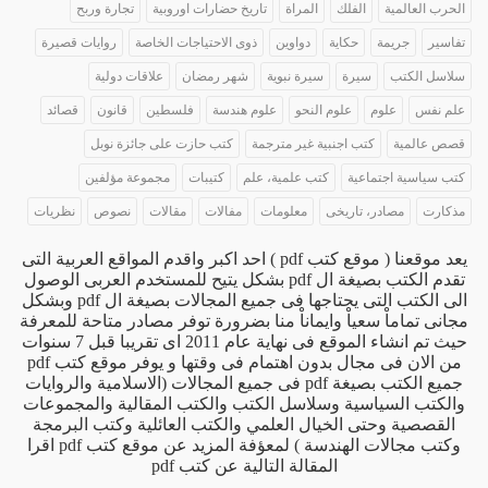
الحرب العالمية
الفلك
المراة
تاريخ حضارات اوروبية
تجارة وربح
تفاسير
جريمة
حكاية
دواوين
ذوى الاحتياجات الخاصة
روايات قصيرة
سلاسل الكتب
سيرة
سيرة نبوية
شهر رمضان
علاقات دولية
علم نفس
علوم
علوم النحو
علوم هندسة
فلسطين
قانون
قصائد
قصص عالمية
كتب اجنبية غير مترجمة
كتب حازت على جائزة نوبل
كتب سياسية اجتماعية
كتب علمية، علم
كتيبات
مجموعة مؤلفين
مذكارت
مصادر، تاريخى
معلومات
مفالات
مقالات
نصوص
نظريات
يعد موقعنا ( موقع كتب pdf ) احد اكبر واقدم المواقع العربية التى
تقدم الكتب بصيغة ال pdf بشكل يتيح للمستخدم العربى الوصول
الى الكتب التى يحتاجها فى جميع المجالات بصيغة ال pdf وبشكل
مجانى تماماْ سعياْ وايماناْ منا بضرورة توفر مصادر متاحة للمعرفة
حيث تم انشاء الموقع فى نهاية عام 2011 اى تقريبا قبل 7 سنوات
من الان فى مجال بدون اهتمام فى وقتها و يوفر موقع كتب pdf
جميع الكتب بصيغة pdf فى جميع المجالات (الاسلامية والروايات
والكتب السياسية وسلاسل الكتب والكتب المقالية والمجموعات
القصصية وحتى الخيال العلمي والكتب العائلية وكتب البرمجة
وكتب مجالات الهندسة ) لمعؤفة المزيد عن موقع كتب pdf اقرا
المقالة التالية
عن كتب pdf