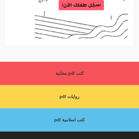
كتب pdf مجانية
روايات pdf
كتب اسلامية pdf