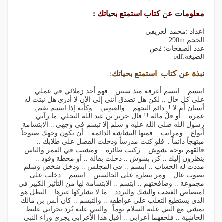
معلومات عن كتاب استمتع بحياتك :
اعداد :محمد العريفى
الحجم:290m
عدد الصفحات: 2ص
الصيغة:pdf
نبذة عن كتاب استمتع بحياتك:
ابتسم .. ابتسم أعرفه منذ سنين .. فهو أحد زملائي في عملي ..
على كل حال .. لكن هل تصدق أنني إلى الآن لا أدري هل نبتت له
أسنان أم لا !! دائم التجهم .. والعبوس .. وكأنه إذا ابتسم نقص
عمره .. أو قلَّ ماله !! قال جرير بن عبد الله البجلي: ما رآني
رسول الله صلى الله عليه و سلم إلا تبسم في وجهي .. الابتسامة
أنواع .. ومراتب .. فمنها البشاشة الدائمة .. أن يكون وجهك صبوحاً
مبتهجاً دائماً .. فلو كنت مدرساً ودخلت الفصل على طلابك ..
فالقهم بوجه بشوش .. ركبت طائرة .. ومشيت في الممر والناس
ينظرون إليك .. كن بشوش .. دخلت بقالة .. أو محطة وقود ..
مددت له الحساب .. ابتسم .. في المجلس .. ودخل شخص وسلم
بصوت عال .. ومر بنظره على الجالسين .. ابتسم .. دخلت على
مجموعة .. وصافحتهم .. ابتسم .. الابتسامة لها من التأثير الكبير في
امتصاص الغضب والشك والتردد .. ما لا يشاركها غيرها .. البطل هو
الذي يستطيع التغلب على عواطفه .. والتبسم .. كان أنس بن مالك
يمشي مع النبي عليه السلام يوماً.. والنبي عليه بُرد نجراني غليظ
الحاشية .. فلحقهما أعرابي .. أقبل هذا الأعرابي يجري وراء النبي