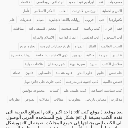
مسرحيات
نقد
ابراهيم عبد المجيد
اجتماعى، رومانسى
الاقتصاد
الامن والحماية
الربح من الانتر نت
العاب
الفكر الاسلامى
تأمل
تكنولوجيا
حب
حروب
روايات باللغة الانجليزية
صيام
عبقريات
علم
فقه
قران
كتب رياضية
كتب هندسية
معجم ، فلسفة ، لغة
مناقشة
أدب السجون
ادب اندلسي
اعمال ابداعية
الاسلام والمراه
الحرب العالمية
الفلك
المراة
تاريخ حضارات اوروبية
تجارة وربح
تفاسير
جريمة
حكاية
دواوين
ذوى الاحتياجات الخاصة
روايات قصيرة
سلاسل الكتب
سيرة
سيرة نبوية
شهر رمضان
علاقات دولية
علم نفس
علوم
علوم النحو
علوم هندسة
فلسطين
قانون
قصائد
قصص عالمية
كتب اجنبية غير مترجمة
كتب حازت على جائزة نوبل
كتب سياسية اجتماعية
كتب علمية، علم
كتيبات
مجموعة مؤلفين
مذكارت
مصادر، تاريخى
معلومات
مفالات
مقالات
نصوص
نظريات
يعد موقعنا ( موقع كتب pdf ) احد اكبر واقدم المواقع العربية التى
تقدم الكتب بصيغة ال pdf بشكل يتيح للمستخدم العربى الوصول
الى الكتب التى يحتاجها فى جميع المجالات بصيغة ال pdf وبشكل