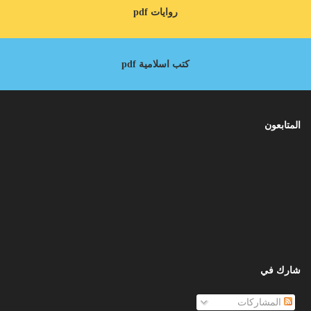
روايات pdf
كتب اسلامية pdf
المتابعون
شارك في
المشاركات