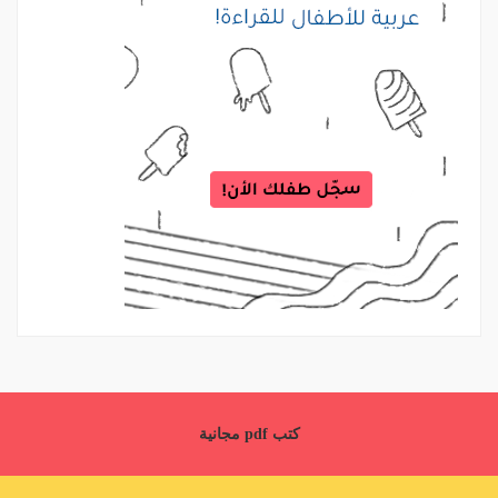
كتب pdf مجانية