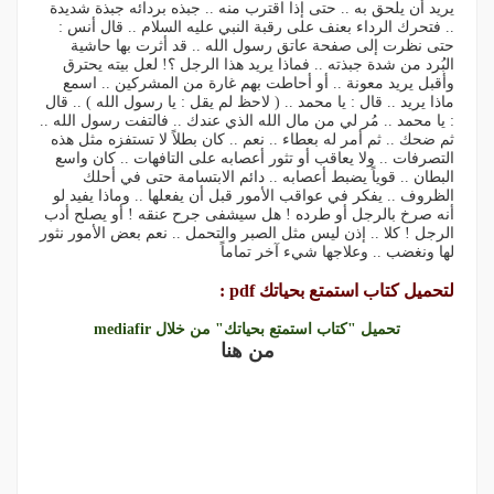
يريد أن يلحق به .. حتى إذا اقترب منه .. جبذه بردائه جبذة شديدة
.. فتحرك الرداء بعنف على رقبة النبي عليه السلام .. قال أنس :
حتى نظرت إلى صفحة عاتق رسول الله .. قد أثرت بها حاشية
البُرد من شدة جبذته .. فماذا يريد هذا الرجل ؟! لعل بيته يحترق
وأقبل يريد معونة .. أو أحاطت بهم غارة من المشركين .. اسمع
ماذا يريد .. قال : يا محمد .. ( لاحظ لم يقل : يا رسول الله ) .. قال
: يا محمد .. مُر لي من مال الله الذي عندك .. فالتفت رسول الله ..
ثم ضحك .. ثم أمر له بعطاء .. نعم .. كان بطلاً لا تستفزه مثل هذه
التصرفات .. ولا يعاقب أو تثور أعصابه على التافهات .. كان واسع
البطان .. قوياً يضبط أعصابه .. دائم الابتسامة حتى في أحلك
الظروف .. يفكر في عواقب الأمور قبل أن يفعلها .. وماذا يفيد لو
أنه صرخ بالرجل أو طرده ‍‍! هل سيشفى جرح عنقه ! أو يصلح أدب
الرجل ! كلا .. إذن ليس مثل الصبر والتحمل .. نعم بعض الأمور نثور
لها ونغضب .. وعلاجها شيء آخر تماماً
لتحميل كتاب استمتع بحياتك pdf :
تحميل "كتاب استمتع بحياتك" من خلال mediafir
من هنا