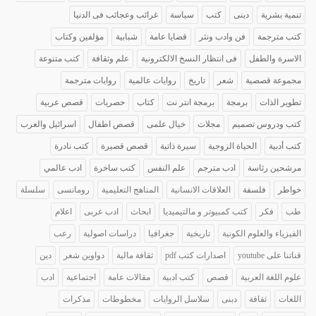
تنمية بشرية
دينى
كتب
سياسة
غرائب وعجائب فى الدنيا
كتب مترجمة
فن وادب ونثر
قضايا عامة
شبابية
مؤلفين وكتاب
الاسرة والطفل
فى انتظار النسخ الالكترونية
علم وثقافة
كتب متنوعة
مجموعة قصصية
شعر
تاريخ
روايات عالمية
روايات مترجمة
تطوير الذات
برمجة
برمجة انتر نت
كتاب
حصريات
قصص عربية
كتب ودروس تصميم
مجلات
خيال علمى
قصص اطفال
اسرائيل والعرب
كتب أدبية
الحياة الزوجية
سيرة ذاتية
قصص قصيرة
كتب نادرة
مرشحين رئاسة
ادب مترجم
علم النفس
كتب ساخرة
ادب عالمي
خواطر
فلسفة
العلاقات الانسانية
المناهج التعليمية
رومانسى
سلسلة
طب
فكر
كتب كمبيوتر و مالتيميديا
ابحاث
ادب عربى
اعلام
الفيزياء والعلوم الكونية
تاريخية
جغرافيا
دراسات اصولية
رعب
قناتنا على youtube
اصدارات كتب pdf
ثقافة مالية
دواوين شعر
دين
علوم اللغة العربية
قصص
كتب ادبية
مقالات عامة
اجتماعية
ادب
اللغات
ثقافة
دبنى
سلاسل الروايات
مخطوطات
مذكرات