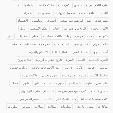
علوم اللغة العربية
قصص
كتب ادبية
مقالات عامة
اجتماعية
ادب
اللغات
ثقافة
دبنى
سلاسل الروايات
مخطوطات
مذكرات
مسرحيات
نقد
ابراهيم عبد المجيد
اجتماعى، رومانسى
الاقتصاد
الامن والحماية
الربح من الانتر نت
العاب
الفكر الاسلامى
تأمل
تكنولوجيا
حب
حروب
روايات باللغة الانجليزية
صيام
عبقريات
علم
فقه
قران
كتب رياضية
كتب هندسية
معجم ، فلسفة ، لغة
مناقشة
أدب السجون
ادب اندلسي
اعمال ابداعية
الاسلام والمراه
الحرب العالمية
الفلك
المراة
تاريخ حضارات اوروبية
تجارة وربح
تفاسير
جريمة
حكاية
دواوين
ذوى الاحتياجات الخاصة
روايات قصيرة
سلاسل الكتب
سيرة
سيرة نبوية
شهر رمضان
علاقات دولية
علم نفس
علوم
علوم النحو
علوم هندسة
فلسطين
قانون
قصائد
قصص عالمية
كتب اجنبية غير مترجمة
كتب حازت على جائزة نوبل
كتب سياسية اجتماعية
كتب علمية، علم
كتيبات
مجموعة مؤلفين
مذكارت
مصادر، تاريخى
معلومات
مفالات
مقالات
نصوص
نظريات