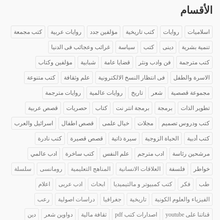
الأقسام
اسلاميات
روايات
كتب تاريخية
مؤلفين جدد
روايات عربية
كتب مجمعة
تنمية بشرية
دينى
كتب
سياسة
غرائب وعجائب فى الدنيا
كتب مترجمة
فن وادب ونثر
قضايا عامة
شبابية
مؤلفين وكتاب
الاسرة والطفل
فى انتظار النسخ الالكترونية
علم وثقافة
كتب متنوعة
مجموعة قصصية
شعر
تاريخ
روايات عالمية
روايات مترجمة
تطوير الذات
برمجة
برمجة انتر نت
كتاب
حصريات
قصص عربية
كتب ودروس تصميم
مجلات
خيال علمى
قصص اطفال
اسرائيل والعرب
كتب أدبية
الحياة الزوجية
سيرة ذاتية
قصص قصيرة
كتب نادرة
مرشحين رئاسة
ادب مترجم
علم النفس
كتب ساخرة
ادب عالمي
خواطر
فلسفة
العلاقات الانسانية
المناهج التعليمية
رومانسى
سلسلة
طب
فكر
كتب كمبيوتر و مالتيميديا
ابحاث
ادب عربى
اعلام
الفيزياء والعلوم الكونية
تاريخية
جغرافيا
دراسات اصولية
رعب
قناتنا على youtube
اصدارات كتب pdf
ثقافة مالية
دواوين شعر
دين