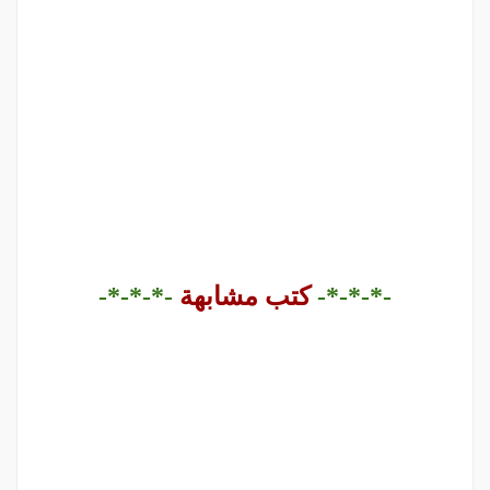
-*-*-*-
كتب مشابهة
-*-*-*-