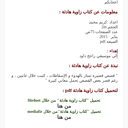
اعجابكم.
معلومات عن كتاب زاوية هادئة :
اعداد :كريم محمد
الحجم:2m
عدد الصفحات:75ص
يناير : 2015
الصيغة:pdf
إهداء :
إلي موسيقي راجح داود .
نبذة عن كتاب زاوية هادئة :
" قصص قصيرة تمتاز بالهدوء و الإسقاطات ، كتبت خلال عامين ، و
رغم قصر بعض القصص تحمل معاني كبيرة "
لتحميل كتاب زاوية هادئة pdf :
تحميل "كتاب زاوية هادئة" من خلال file4net
من هنا
تحميل "كتاب زاوية هادئة"من خلال mediafir
من هنا