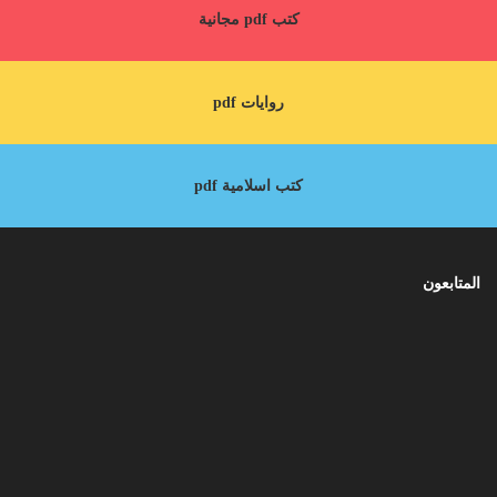
كتب pdf مجانية
روايات pdf
كتب اسلامية pdf
المتابعون